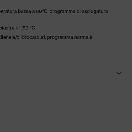
peratura bassa a 60°C, programma di asciugatura
iastra di 150 °C
etilene e/o idrocarburi, programma normale
merose tasche, alcune con risvolto, Orlo in vita flessibile,
riflettenti