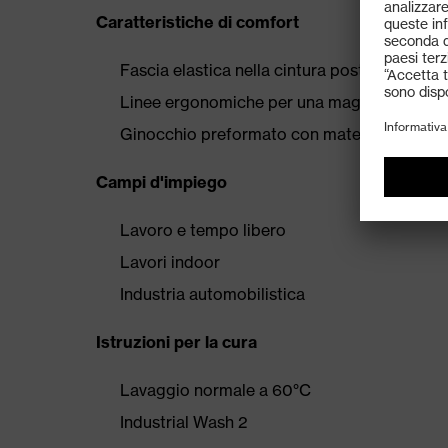
Caratteristiche di comfort
Fascia elastica nella cintura posteriore
Linee ergonomiche per una maggiore libert
Ginocchio preformato con materiale elastic
Campi d'impiego
Lavoro e tempo libero
Lavori indoor
Industria automobilistica
Istruzioni per la cura
Lavaggio normale a 60°C
Industrial Wash 2