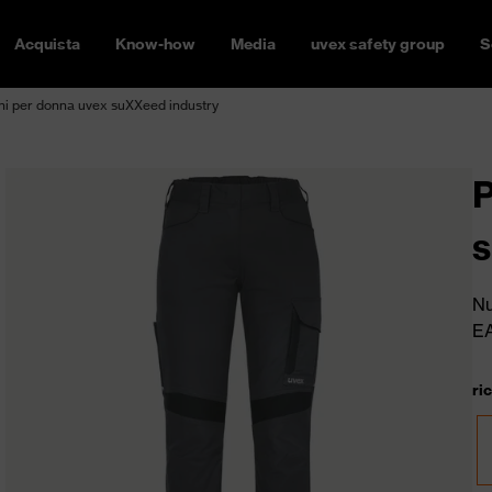
Acquista
Know-how
Media
uvex safety group
S
ni per donna uvex suXXeed industry
P
s
Nu
E
ri