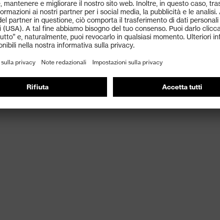
à di movimento
izzato