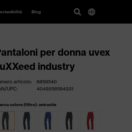
ostenibilità
Blog
antaloni per donna uvex
uXXeed industry
mero articolo:
8859540
AN/UPC:
4049358594331
cerca colore (filtro): antracite