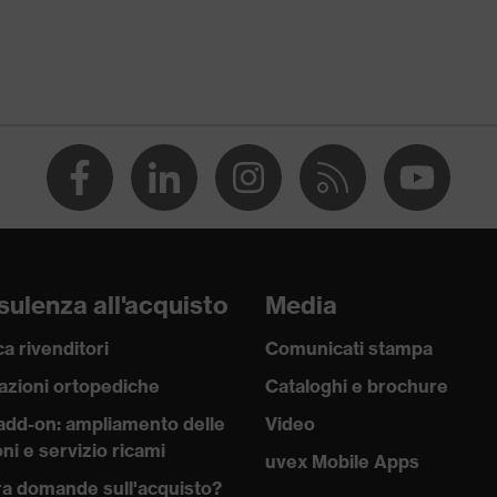
e
tere, Cotone
 Poliestere, 2 % Elasthan®
ulenza all'acquisto
Media
a rivenditori
Comunicati stampa
azioni ortopediche
Cataloghi e brochure
lavoro
add-on: ampliamento delle
Video
ni e servizio ricami
uvex Mobile Apps
a domande sull'acquisto?