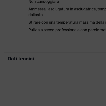
Non candeggiare
Ammessa l'asciugatura in asciugatrice, tem
delicato
Stirare con una temperatura massima della p
Pulizia a secco professionale con percloro
Dati tecnici
Colore marketing
antracite
ricerca colore (filtro)
grigio
Inserti stretch, Nu
Attrezzatura
Elementi di design 