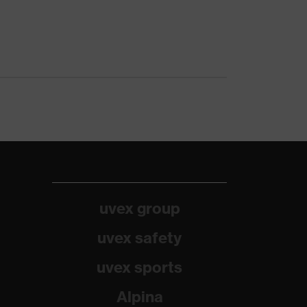
uvex group
uvex safety
uvex sports
Alpina