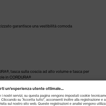
ticizzato garantisce una vestibilità comoda
RA®, tasca sulla coscia ad alto volume e tasca per
evole in CORDURA®
 Standard 100