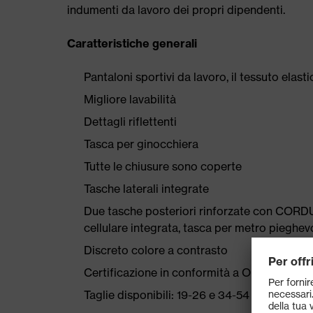
indumenti da lavoro dei propri dipendenti.
Caratteristiche generali
Pantaloni sportivi da lavoro, il tessuto elas
Migliore lavabilità
Dettagli riflettenti
Tasca per ginocchiera
Tutte le chiusure sono coperte
Tasche laterali integrate
Due tasche posteriori rinforzate con CORDU
cellulare integrata, tasca per metro piegh
Discreto colore a contrasto
Certificazione in conformità a OEKO-TEX®
Taglie disponibili: 19-26 e 34-54