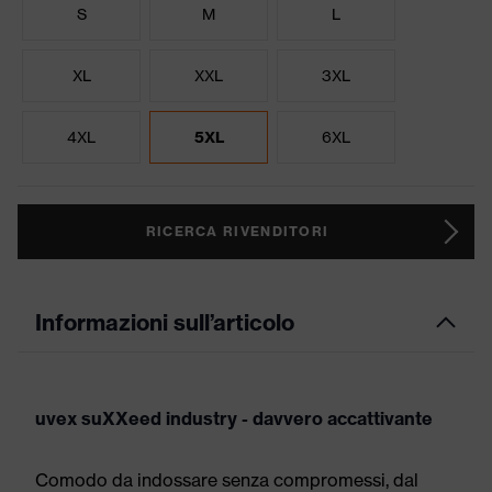
S
M
L
XL
XXL
3XL
4XL
5XL
6XL
RICERCA RIVENDITORI
Informazioni sull’articolo
uvex suXXeed industry - davvero accattivante
Comodo da indossare senza compromessi, dal