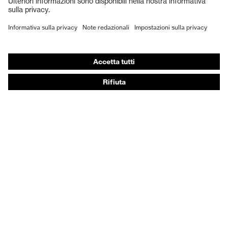
Scarpe antinfortunistiche
DPI personalizzati
Respiratori filtranti
Protezione dell'udito
Abbigliamento protettivo e da lavoro
Consulenza di prodotto
Dalla testa ai piedi: uvex Safety Expert System
Protezione delle mani: uvex Chemical Expert System
Protezione delle vie respiratorie: uvex Respiratory
Expert System
Protezione degli occhi: configuratore degli occhiali
protettivi
Tecnologie