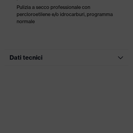
Pulizia a secco professionale con
percloroetilene e/o idrocarburi, programma
normale
Dati tecnici
Colore marketing
blu notte
ricerca colore
blu
(filtro)
Bretelle, Numerose tasche,
Attrezzatura
alcune con risvolto
Denominazione
uvex suxxeed
famiglia di prodotti