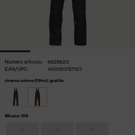
Numero articolo:
8828623
EAN/UPC:
4031101787107
ricerca colore (filtro): grafite
Misura: 106
23
24
25