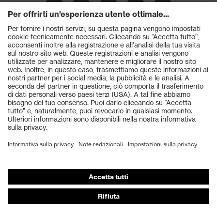
Prodotti
Occhiali protettivi
Elmetti protettivi
Guanti protettivi
Scarpe antinfortunistiche
DPI personalizzati
Respiratori filtranti
Protezione dell'udito
Abbigliamento protettivo e da lavoro