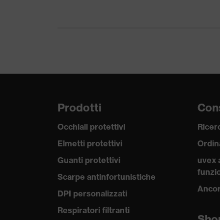
Tipologie di prodotto
-
Tipo di prodotto
T-shirt
Sottotipi prodotti
T-shirt
Certificati
OEKO-TE
Prodotti
Cons
Occhiali protettivi
Ricerc
Elmetti protettivi
Ordin
Guanti protettivi
uvex 
funzio
Scarpe antinfortunistiche
Ancor
DPI personalizzati
Respiratori filtranti
Sho