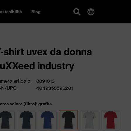
ostenibilità
Blog
-shirt uvex da donna
uXXeed industry
mero articolo:
8891013
AN/UPC:
4049358596281
cerca colore (filtro): grafite