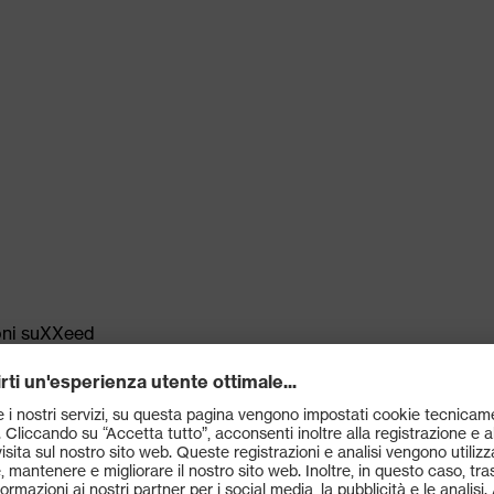
ioni suXXeed
rd 100