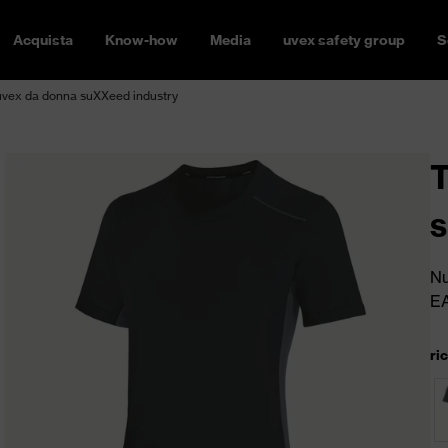
Acquista
Know-how
Media
uvex safety group
S
 uvex da donna suXXeed industry
T
s
Nu
E
ri