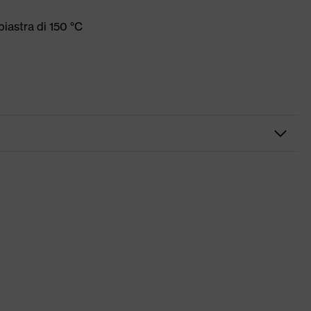
iastra di 150 °C
eriore più lunga, Scollo rotondo, Forma della manica "high-
eed industry
n polvere