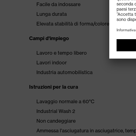
Facile da indossare
Lunga durata
Elevata stabilità di forma/colore
Campi d'impiego
Lavoro e tempo libero
Lavori indoor
Industria automobilistica
Istruzioni per la cura
Lavaggio normale a 60°C
Industrial Wash 2
Non candeggiare
Ammessa l'asciugatura in asciugatrice, tem