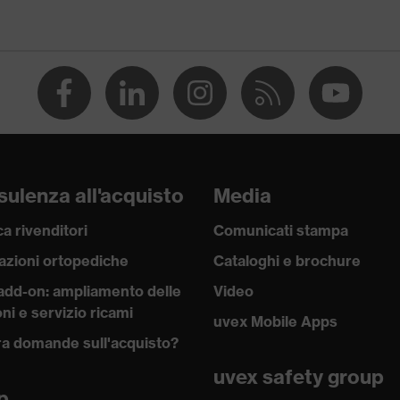
X® STANDARD 100 (SH020 208242)
ulenza all'acquisto
Media
a rivenditori
Comunicati stampa
azioni ortopediche
Cataloghi e brochure
add-on: ampliamento delle
Video
ni e servizio ricami
uvex Mobile Apps
a domande sull'acquisto?
uvex safety group
p