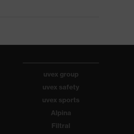
uvex group
uvex safety
uvex sports
Alpina
Filtral