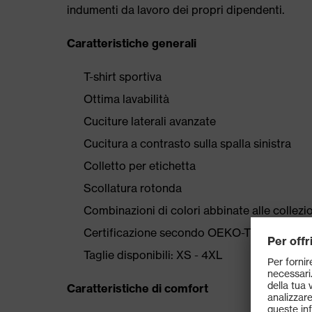
indumenti da lavoro dei propri dipendenti.
Caratteristiche generali
T-shirt sportiva
Ottima lavabilità
Cuciture laterali avanzate
Cucitura a contrasto sulla spalla sinistra
Colletto per etichetta
Scollatura rotonda
Combinazioni di colori abbinate alle collez
Certificazione secondo OEKO-TEX® Standa
Taglie disponibili: XS - 4XL
Caratteristiche di comfort