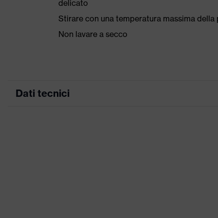
delicato
Stirare con una temperatura massima della p
Non lavare a secco
Dati tecnici
Colore marketing
grafite
ricerca colore (filtro)
nero
Parte post
Attrezzatura
rise"
Denominazione famiglia di prodotti
uvex suXX
Idoneità all'ambiente di lavoro
Secco, co