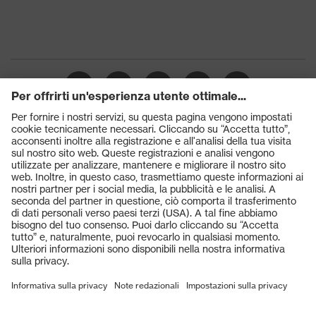
Prodotti
Occhiali protettivi
Elmetti protettivi
Guanti protettivi
Scarpe antinfortunistiche
DPI personalizzati
Respiratori filtranti