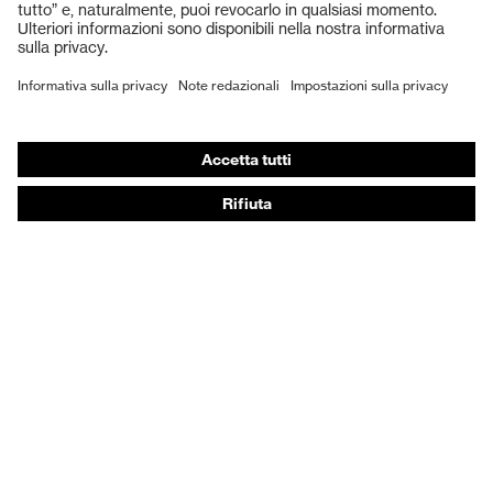
Guanti protettivi
Scarpe antinfortunistiche
DPI personalizzati
Respiratori filtranti
Protezione dell'udito
Abbigliamento protettivo e da lavoro
Consulenza di prodotto
Dalla testa ai piedi: uvex Safety Expert System
Protezione delle mani: uvex Chemical Expert System
Protezione delle vie respiratorie: uvex Respiratory
Expert System
Protezione degli occhi: configuratore degli occhiali
protettivi