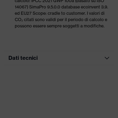
calcolo: IPCC 2021 GWP 100a (basato su ISO
14067) SimaPro 9.5.0.0 database ecoinvent 3.9.
ed EU27 Scope: cradle to customer. I valori di
CO₂ citati sono validi per il periodo di calcolo e
possono essere sempre soggetti a modifiche.
Dati tecnici
Colore marketing
grafite
ricerca colore (filtro)
nero
Idoneità all'ambiente di
Secco, con polvere,
lavoro
Umidità
Grammatura materiale
185