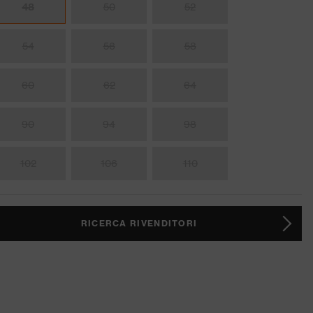
48
50
52
54
56
58
60
62
64
90
94
98
102
106
110
RICERCA RIVENDITORI