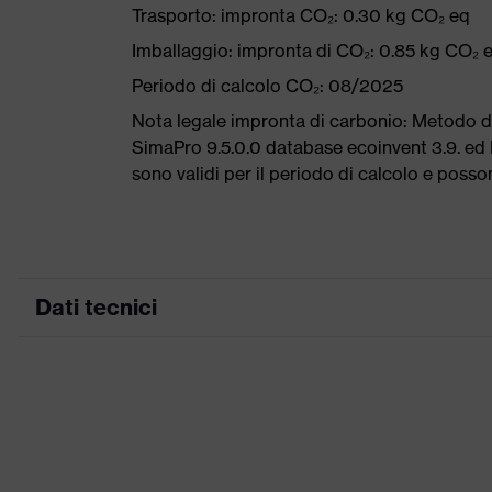
Trasporto: impronta CO₂: 0.30 kg CO₂ eq
Imballaggio: impronta di CO₂: 0.85 kg CO₂ 
Periodo di calcolo CO₂: 08/2025
Nota legale impronta di carbonio: Metodo 
SimaPro 9.5.0.0 database ecoinvent 3.9. ed E
sono validi per il periodo di calcolo e poss
Dati tecnici
Colore marketing
blu 
ricerca colore (filtro)
blu
Attrezzatura
Nume