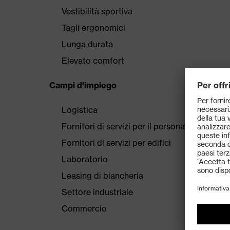
Vestibilità sportiva
Tagli ergonomici
Lunga durata
Elevato comfort
Campi d'impiego
Logistica
Fornitori di servizi per il personale
Fornitori di servizi per edifici
Laboratorio
Leasing di biancheria
Settore industriale
Commercio