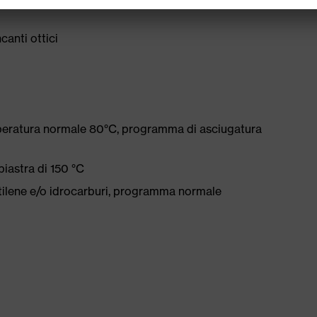
canti ottici
mperatura normale 80°C, programma di asciugatura
iastra di 150 °C
etilene e/o idrocarburi, programma normale