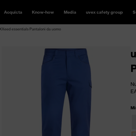
Acquista
Know-how
Media
uvex safety group
S
XXeed essentials Pantaloni da uomo
u
P
Nu
E
Mi