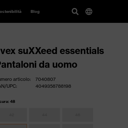
ostenibilità
Blog
vex suXXeed essentials
antaloni da uomo
mero articolo:
7040807
AN/UPC:
4049358788198
sura: 48
42
44
46