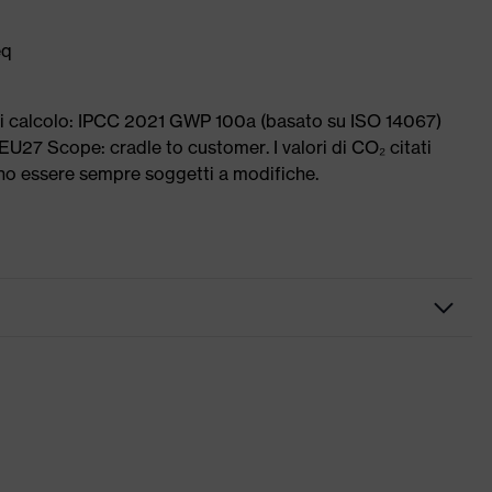
eq
di calcolo: IPCC 2021 GWP 100a (basato su ISO 14067)
U27 Scope: cradle to customer. I valori di CO₂ citati
ono essere sempre soggetti a modifiche.
ultramarino
rose tasche, alcune con risvolto, Orlo in vita flessibile