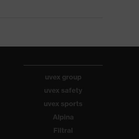
uvex group
uvex safety
uvex sports
Alpina
Filtral