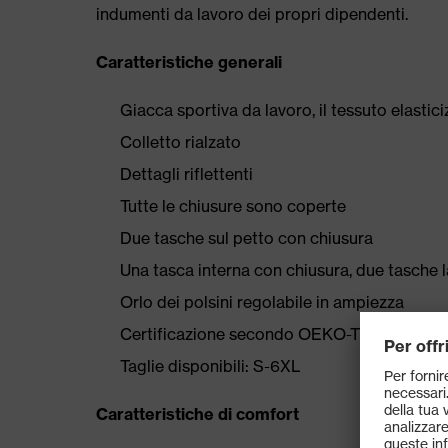
indumenti da lavoro dei propri dipendenti.
Caratteristiche generali
Giacca sportiva da lavoro, il tessuto elasti
Colletto rialzato
Dettagli riflettenti
Tutte le chiusure sono coperte
Due tasche sul petto con chiusura
Una tasca interna con chiusura, due tasche l
Orlo dei polsini regolabile in ampiezza
Certificazione secondo OEKO-TEX® Standa
Taglie disponibili: S-6XL
Caratteristiche di comfort