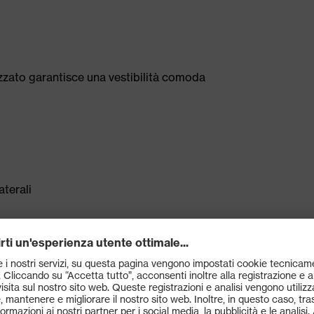
cizzato garantisce una vestibilità comoda
aterali
rd 100