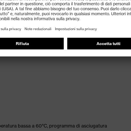
lle maniche assicurano un elevato livello di comfort
à di movimento
peratura bassa a 60°C, programma di asciugatura