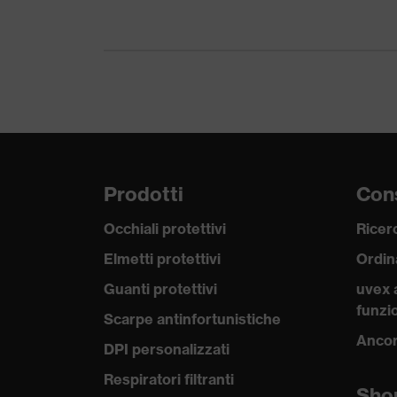
Materiale
Poliestere
Materiale
esterno 2 incl.
100 % Poliestere
Percentuale
Materiale
Plastica
chiusura
Adattabilità
Regular fit
Prodotti
Cons
Occhiali protettivi
Ricerc
Tipologia di
Abbigliamento da lavoro
prodotto
Elmetti protettivi
Ordin
Tipologie di
Guanti protettivi
uvex 
-
prodotto
funzio
Scarpe antinfortunistiche
Ancor
Tipo di
DPI personalizzati
Giacca
prodotto
Respiratori filtranti
Sho