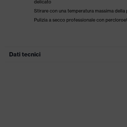
delicato
Stirare con una temperatura massima della p
Pulizia a secco professionale con percloro
Dati tecnici
Colore
blu navy
marketing
ricerca colore
blu
(filtro)
Parte posteriore più lunga, Ins
Attrezzatura
(interne/esterne), alcune con r
riflettenti, Forma della manica 