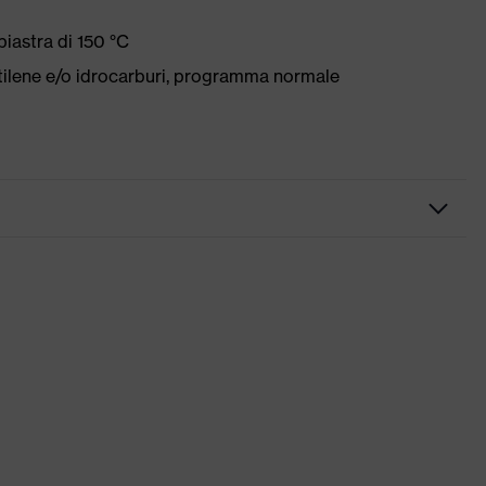
iastra di 150 °C
etilene e/o idrocarburi, programma normale
erti stretch, Colletto rialzato, Numerose tasche
isvolto, Chiusura frontale a scomparsa, Elementi di design
"high-rise"