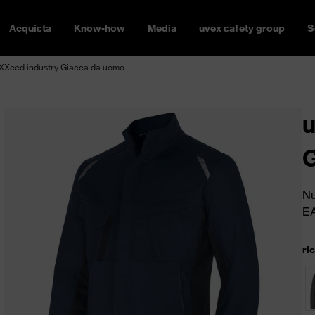
Acquista
Know-how
Media
uvex safety group
S
XXeed industry Giacca da uomo
u
G
Nu
E
ri