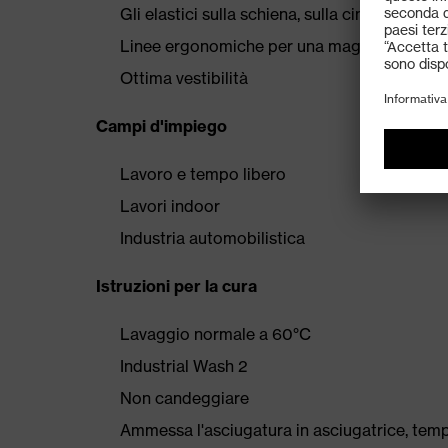
Gli elastici sulla schiena, sulla cintura e su
Linee ergonomiche per una maggiore libert
Ottima vestibilità
Campi d'impiego
Lavoro e tempo libero
Lavori indoor
Industria automobilistica
Istruzioni per la cura
Lavaggio normale a 60°C
Industrial Wash 2
Non candeggiare
Ammessa l'asciugatura in asciugatrice, tem