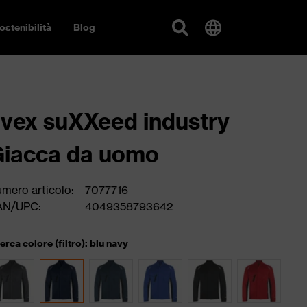
ostenibilità
Blog
vex suXXeed industry
iacca da uomo
mero articolo:
7077716
AN/UPC:
4049358793642
cerca colore (filtro): blu navy