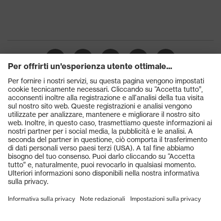
Prodotti
Occhiali protettivi
Elmetti protettivi
Guanti protettivi
Scarpe antinfortunistiche
DPI personalizzati
Respiratori filtranti