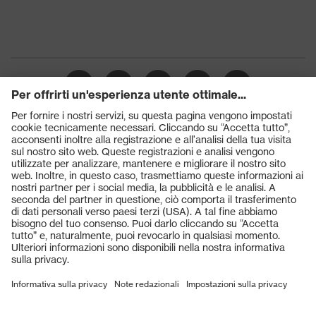
Prodotti
Occhiali protettivi
Elmetti protettivi
Guanti protettivi
Scarpe antinfortunistiche
DPI personalizzati
Respiratori filtranti