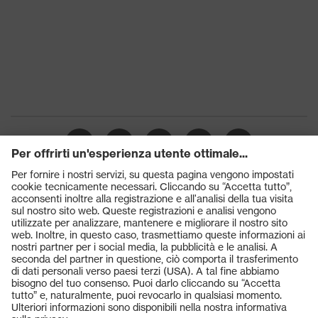
Prodotti
Occhiali protettivi
Elmetti protettivi
Guanti protettivi
Scarpe antinfortunistiche