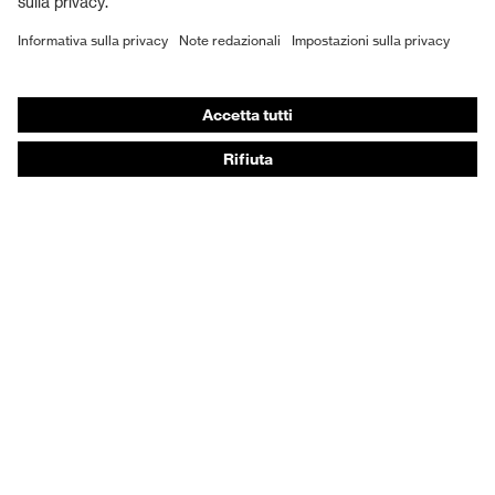
DPI personalizzati
Respiratori filtranti
Protezione dell'udito
Abbigliamento protettivo e da lavoro
Consulenza di prodotto
Dalla testa ai piedi: uvex Safety Expert System
Protezione delle mani: uvex Chemical Expert System
Protezione delle vie respiratorie: uvex Respiratory
Expert System
Protezione degli occhi: configuratore degli occhiali
protettivi
Tecnologie