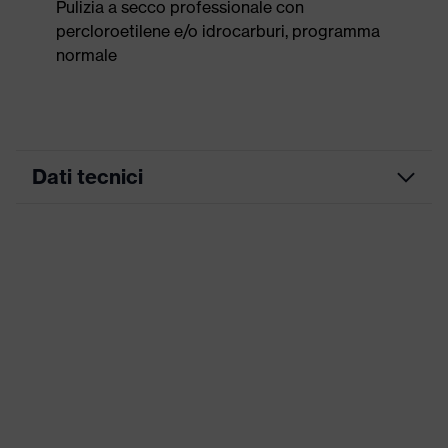
Pulizia a secco professionale con
percloroetilene e/o idrocarburi, programma
normale
Dati tecnici
Colore
blu notte
marketing
ricerca colore
blu
(filtro)
Inserti stretch, Numerose tasche,
alcune con risvolto, Orlo in vita
Attrezzatura
flessibile, Elementi di design
riflettenti