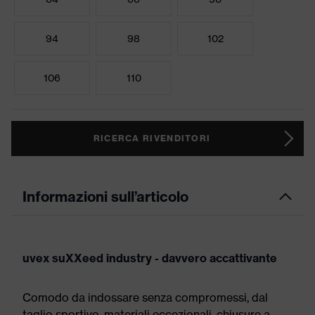
94
98
102
106
110
RICERCA RIVENDITORI
Informazioni sull’articolo
uvex suXXeed industry - davvero accattivante
Comodo da indossare senza compromessi, dal
taglio sportivo, materiali eccezionali, chiusure a