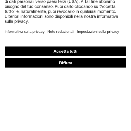
Elmetti protettivi
Guanti protettivi
Scarpe antinfortunistiche
DPI personalizzati
Respiratori filtranti
Protezione dell'udito
Abbigliamento protettivo e da lavoro
Consulenza di prodotto
Dalla testa ai piedi: uvex Safety Expert System
Protezione delle mani: uvex Chemical Expert System
Protezione delle vie respiratorie: uvex Respiratory
Expert System
Protezione degli occhi: configuratore degli occhiali