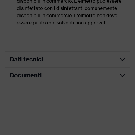
disponibili in commercio. L'elmetto può essere
disinfettato con i disinfettanti comunemente
disponibili in commercio. L'elmetto non deve
essere pulito con solventi non approvati.
Dati tecnici
Documenti
ricerca colore
rosso
(filtro)
Scheda tecnica
Bardatura interna a 6 punti,
Attrezzatura
Fascia antisudore
Dichiarazione di conformità CE
Fori di
Con aerazione
aerazione
Portale di download per le dichiarazioni di
conformità CE
Denominazione