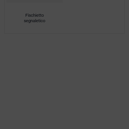
famiglia di
uvex pheos
prodotti
Fischietto
segnaletico
Sesso
Unisex
Variante di
allestimento
Interno girevole
interno
Marcatura
-
visiera
Materiale
Polietilene ad alta densità
guscio esterno
(HDPE)
Materiale
dotazione
Plastica
interna
Normativa
EN 397:2012 + A1:2012