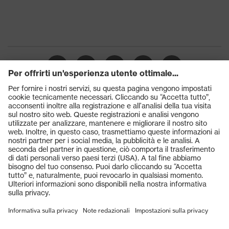
Prodotti
Occhiali protettivi
Elmetti protettivi
Guanti protettivi
Scarpe antinfortunistiche
DPI personalizzati
Respiratori filtranti