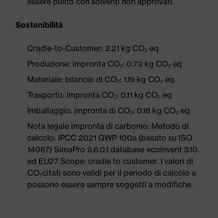
essere pulito con solventi non approvati.
Sostenibilità
Cradle-to-Customer: 2.21 kg CO₂ eq
Produzione: impronta CO₂: 0.73 kg CO₂ eq
Materiale: bilancio di CO₂: 1.19 kg CO₂ eq
Trasporto: impronta CO₂: 0.11 kg CO₂ eq
Imballaggio: impronta di CO₂: 0.18 kg CO₂ eq
Nota legale impronta di carbonio: Metodo di
calcolo: IPCC 2021 GWP 100a (basato su ISO
14067) SimaPro 9.6.0.1 database ecoinvent 3.10.
ed EU27 Scope: cradle to customer. I valori di
CO₂citati sono validi per il periodo di calcolo e
possono essere sempre soggetti a modifiche.