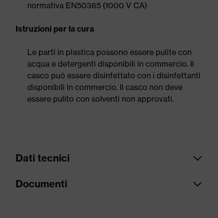
normativa EN50365 (1000 V CA)
Istruzioni per la cura
Le parti in plastica possono essere pulite con
acqua e detergenti disponibili in commercio. Il
casco può essere disinfettato con i disinfettanti
disponibili in commercio. Il casco non deve
essere pulito con solventi non approvati.
Dati tecnici
Documenti
ricerca colore
rosso
(filtro)
Scheda tecnica
Cuffie antirumore e visiera