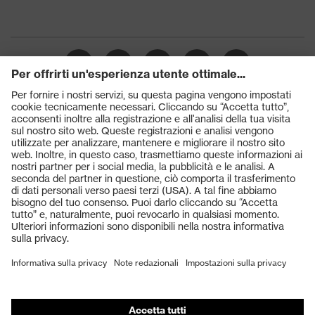
Prodotti
Occhiali protettivi
Elmetti protettivi
Guanti protettivi
Scarpe antinfortunistiche
DPI personalizzati
Respiratori filtranti
Protezione dell'udito