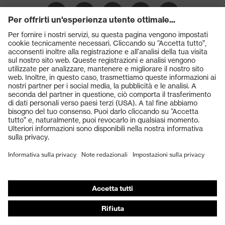
Prodotti
Occhiali protettivi
Elmetti protettivi
Guanti protettivi
Scarpe antinfortunistiche
DPI personalizzati
Respiratori filtranti
Protezione dell'udito
Abbigliamento protettivo e da lavoro