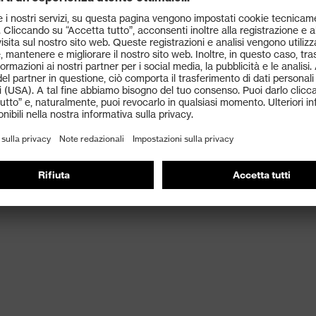
bilità e un comfort ottimali
 per basse temperature (-30 °C), elevata rigidità laterale
llo fuso (MM - Molten Metal)
ti
cetto ventilazione (4.1.4)