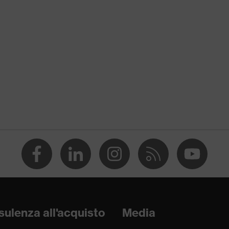
adiene-stirene (ABS)
to (EPS)
N 12492:2012 except 4.1.4 Ventilation
ulenza all'acquisto
Media