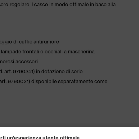
sero regolare il casco in modo ottimale in base alla
saggio di cuffie antirumore
i lampade frontali o occhiali a mascherina
umerosi accessori
. art. 9790351) in dotazione di serie
. art. 9790021) disponibile separatamente come
le, con sistema a rotella per la regolazione continua