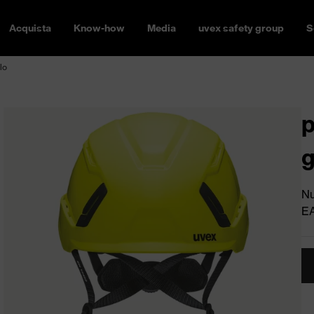
Acquista
Know-how
Media
uvex safety group
S
lo
p
g
Nu
E