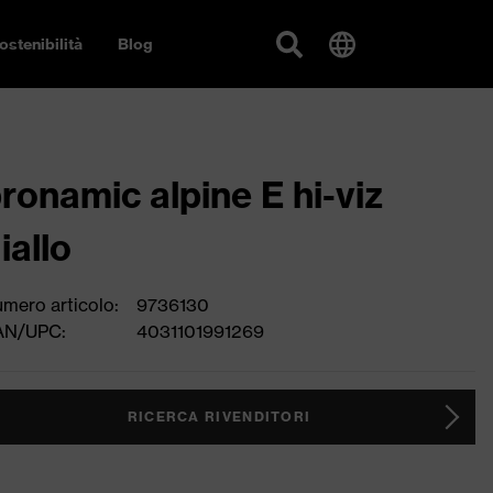
ostenibilità
Blog
ronamic alpine E hi-viz
iallo
mero articolo:
9736130
AN/UPC:
4031101991269
RICERCA RIVENDITORI