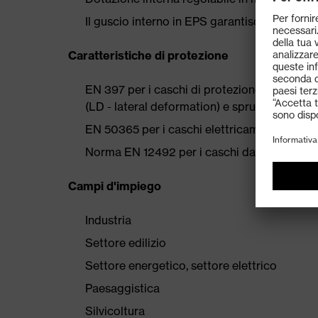
Il guscio interno in EPS garantisce una vesti
Caratteristiche di protezione
EN 397 per i caschi di protezione industriali
(LD - lateral deformation) e spruzzi di meta
EN 50365 per i caschi elettricamente isolan
Norma EN 12492 per i caschi da alpinismo ec
Campi d'impiego
Industria
Settore edilizio
Settore energetico, settore elettrico
Paesaggistica
Silvicoltura