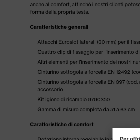
anche al comfort, affinché i nostri clienti potes
forma della propria testa.
Caratteristiche generali
Attacchi Euroslot laterali (30 mm) per il fis
Quattro clip di fissaggio per l'inserimento d
Altri elementi per l'inserimento dei nostri n
Cinturino sottogola a forcella EN 12492 (cod
Cinturino sottogola a forcella EN 397 (cod
accessorio
Kit igiene di ricambio 9790350
Gamma di misure completa da 51 a 63 cm
Caratteristiche di comfort
Dotazione interna regolabile in modo versati