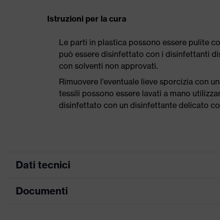
Istruzioni per la cura
Le parti in plastica possono essere pulite c
può essere disinfettato con i disinfettanti d
con solventi non approvati.
Rimuovere l'eventuale lieve sporcizia con 
tessili possono essere lavati a mano utilizz
disinfettato con un disinfettante delicato
Dati tecnici
Documenti
ricerca colore
giallo
(filtro)