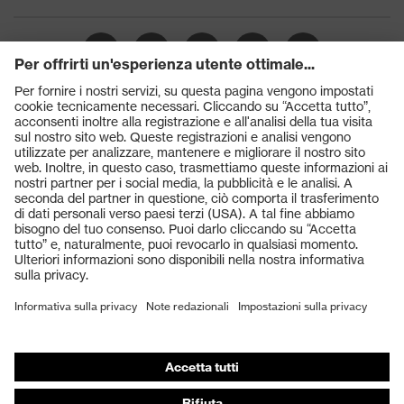
Prodotti
Occhiali protettivi
Elmetti protettivi
Guanti protettivi
Scarpe antinfortunistiche
DPI personalizzati
Respiratori filtranti
Protezione dell'udito
Abbigliamento protettivo e da lavoro