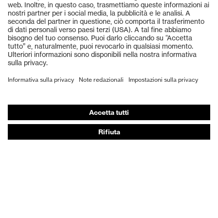
Occhiali protettivi
Elmetti protettivi
Guanti protettivi
Scarpe antinfortunistiche
DPI personalizzati
Respiratori filtranti
Protezione dell'udito
Abbigliamento protettivo e da lavoro
Consulenza di prodotto
Dalla testa ai piedi: uvex Safety Expert System
Protezione delle mani: uvex Chemical Expert System
Protezione delle vie respiratorie: uvex Respiratory