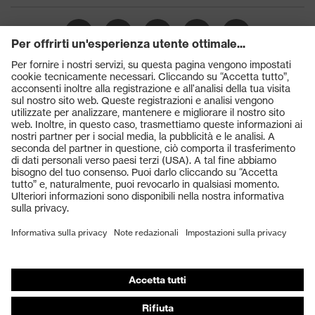
Prodotti
Occhiali protettivi
Elmetti protettivi
Guanti protettivi
Scarpe antinfortunistiche
DPI personalizzati
Respiratori filtranti
Protezione dell'udito
Abbigliamento protettivo e da lavoro