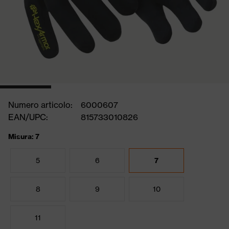
Numero articolo:
6000607
EAN/UPC:
815733010826
Misura: 7
5
6
7
8
9
10
11