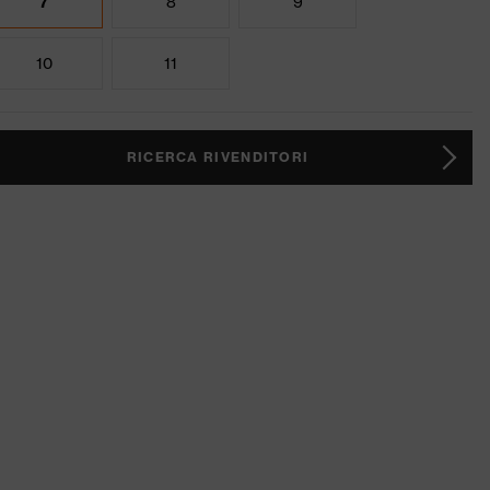
7
8
9
10
11
RICERCA RIVENDITORI