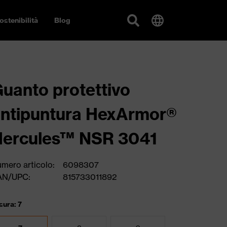
ostenibilità
Blog
uanto protettivo
ntipuntura HexArmor®
Hercules™ NSR 3041
mero articolo:
6098307
AN/UPC:
815733011892
sura: 7