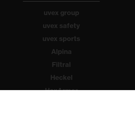
uvex group
uvex safety
uvex sports
Alpina
Filtral
Heckel
HexArmor
Rainer Winter Stiftung