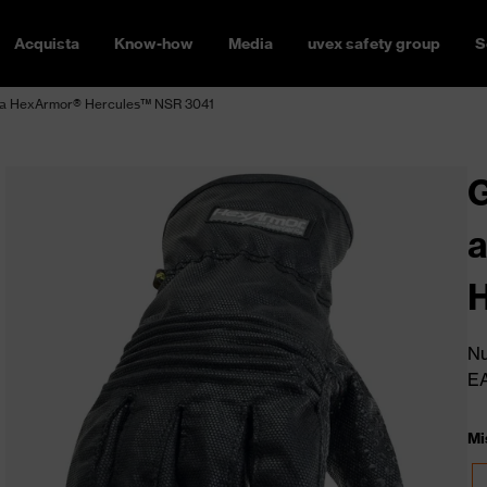
Acquista
Know-how
Media
uvex safety group
S
tura HexArmor® Hercules™ NSR 3041
G
a
Nu
E
Mi