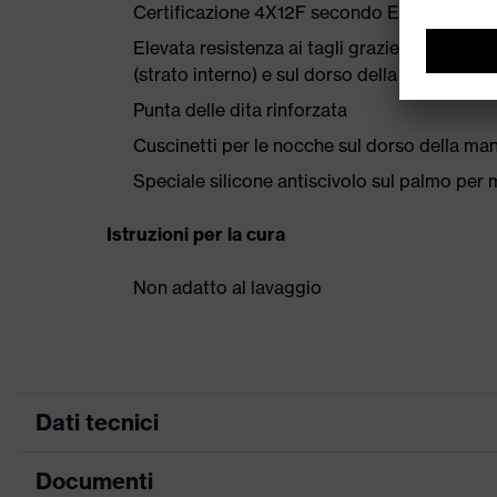
Certificazione 4X12F secondo EN 388:2016
Elevata resistenza ai tagli grazie al materia
(strato interno) e sul dorso della mano, oltre a
Punta delle dita rinforzata
Cuscinetti per le nocche sul dorso della man
Speciale silicone antiscivolo sul palmo per m
Istruzioni per la cura
Non adatto al lavaggio
Dati tecnici
Documenti
ricerca colore (filtro)
nero