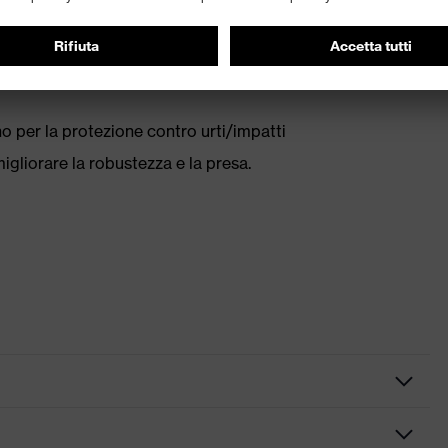
le triplo strato di SuperFabric®* sulla superficie palmare
 due strati sui lati delle dita
o per la protezione contro urti/impatti
igliorare la robustezza e la presa.