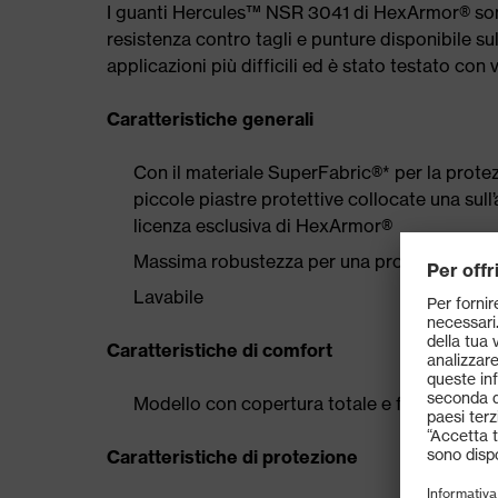
I guanti Hercules™ NSR 3041 di HexArmor® sono s
resistenza contro tagli e punture disponibile su
applicazioni più difficili ed è stato testato con 
Caratteristiche generali
Con il materiale SuperFabric®* per la protez
piccole piastre protettive collocate una sull’
licenza esclusiva di HexArmor®
Massima robustezza per una protezione di 
Lavabile
Caratteristiche di comfort
Modello con copertura totale e forma piega
Caratteristiche di protezione