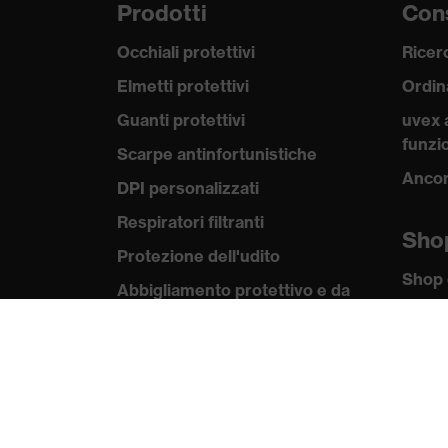
Prodotti
Cons
Occhiali protettivi
Ricerc
Elmetti protettivi
Ordin
Guanti protettivi
uvex 
funzio
Scarpe antinfortunistiche
Ancor
DPI personalizzati
Respiratori filtranti
Sho
Protezione dell'udito
Shop 
Abbigliamento protettivo e da
lavoro
Kno
Consulenza di prodotto
uvex
Norme
Dalla testa ai piedi: uvex Safety
Expert System