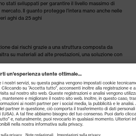
tati sviluppati per garantire il livello massimo di
l mercato. Il guanto protegge l’intera mano anche nelle
veri aghi da 25 aghi
ione dai rischi grazie a una struttura composta da
altra su materiali ad alte prestazioni, una soluzione con
lunga durata
ta per il massimo comfort e protezione