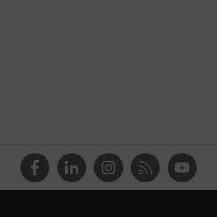
e da puntura di aghi
ni, Protezione da lesioni da taglio, Protezione da lesioni da
ne da lesioni da punta
, EN 420:2003 + A1:2009