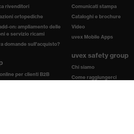
a rivenditori
Comunicati stampa
azioni ortopediche
Cataloghi e brochure
add-on: ampliamento delle
Video
ni e servizio ricami
uvex Mobile Apps
a domande sull'acquisto?
uvex safety group
p
Chi siamo
online per clienti B2B
Come raggiungerci
w-how
Contatti
 academy
Note redazionali
 e direttive
Informativa sulla
icati
privacy