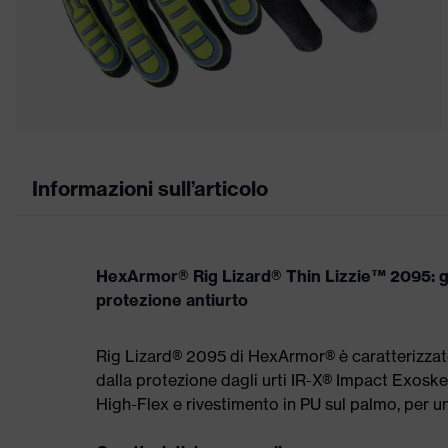
Informazioni sull’articolo
HexArmor® Rig Lizard® Thin Lizzie™ 2095: gu
protezione antiurto
Rig Lizard® 2095 di HexArmor® è caratterizzato d
dalla protezione dagli urti IR-X® Impact Exosk
High-Flex e rivestimento in PU sul palmo, per un