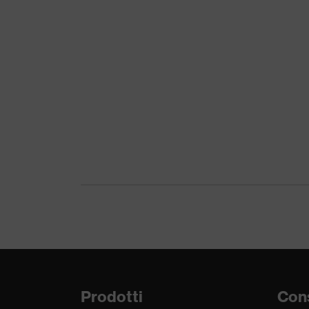
Tipo di prodotto
Guanti antitaglio, Gu
Protezione da rischi
Protezione da escoria
meccanici
taglio, Protezione da l
Riutilizzo
Riutilizzabile (R)
Normativa
EN 388:2016 + A1:20
Prodotti
Cons