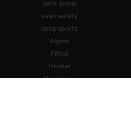
uvex group
uvex safety
uvex sports
Alpina
Filtral
Heckel
HexArmor
Rainer Winter Stiftung