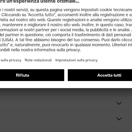
16
keleton™ sul dorso della mano protegge da colpi e
ciaio e fibra di vetro (13 gauge) per una protezione
te presa e resistenza all'abrasione
ai corpi estranei di penetrare all’interno del guanto
e