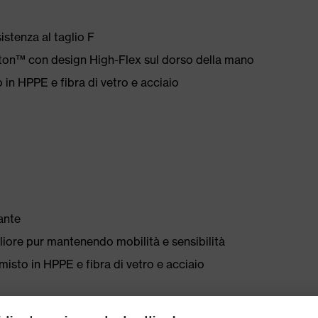
sistenza al taglio F
eton™ con design High-Flex sul dorso della mano
 in HPPE e fibra di vetro e acciaio
ante
liore pur mantenendo mobilità e sensibilità
isto in HPPE e fibra di vetro e acciaio