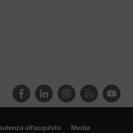
anti Impact
zioni, Protezione da schiacciamenti, Protezione da lesioni da
esioni da urto
18, EN ISO 21420:2020
ulenza all'acquisto
Media