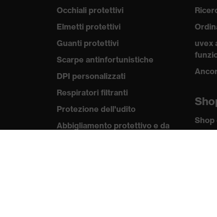
Occhiali protettivi
Ricerc
Elmetti protettivi
Ordin
Guanti protettivi
uvex 
funzio
Scarpe antinfortunistiche
Ancor
DPI personalizzati
Respiratori filtranti
Sho
Protezione dell'udito
Shop 
Abbigliamento protettivo e da
lavoro
Kno
Consulenza di prodotto
uvex
Norme
Dalla testa ai piedi: uvex Safety
Expert System
Certif
Protezione delle mani: uvex