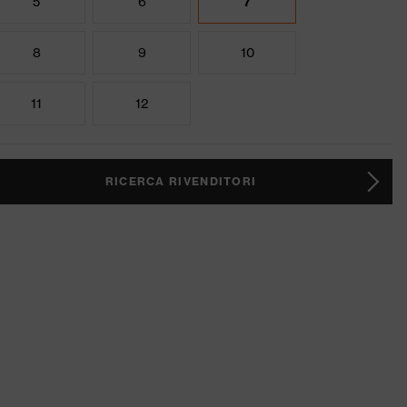
5
6
7
8
9
10
11
12
RICERCA RIVENDITORI