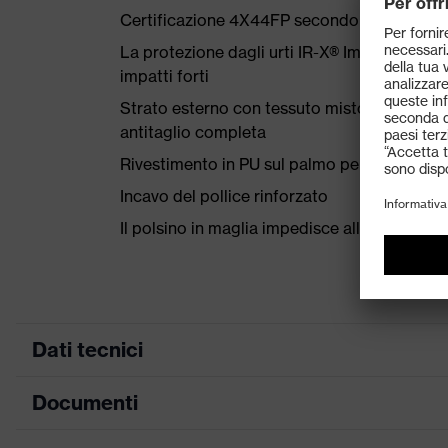
Certificazione 4X44FP secondo EN 388:20
La protezione dagli urti IR-X® Impact Exos
impatti forti
Strato esterno con tessuto misto in HPPE, ac
antitaglio completa
Rivestimento in PU sul palmo per un'eccellen
Incavo del pollice rinforzato
Il polsino in maglia impedisce allo sporco e 
Dati tecnici
Documenti
Colore marketing
antracite, blu melang
ricerca colore (filtro)
nero, giallo, blu