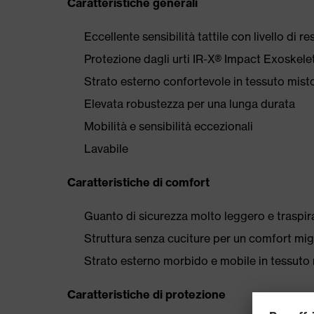
Caratteristiche generali
Eccellente sensibilità tattile con livello di re
Protezione dagli urti IR-X® Impact Exoskel
Strato esterno confortevole in tessuto misto
Elevata robustezza per una lunga durata
Mobilità e sensibilità eccezionali
Lavabile
Caratteristiche di comfort
Guanto di sicurezza molto leggero e traspir
Struttura senza cuciture per un comfort mig
Strato esterno morbido e mobile in tessuto m
Caratteristiche di protezione