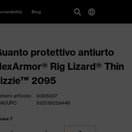
ostenibilità
Blog
uanto protettivo antiurto
exArmor® Rig Lizard® Thin
izzie™ 2095
mero articolo:
6065007
AN/UPC:
812013029448
sura: 7