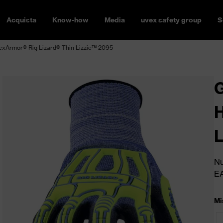
Acquista
Know-how
Media
uvex safety group
S
HexArmor® Rig Lizard® Thin Lizzie™ 2095
G
H
L
Nu
E
Mi