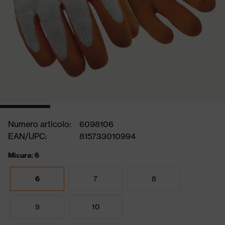
Numero articolo:
6098106
EAN/UPC:
815733010994
Misura: 6
6
7
8
9
10