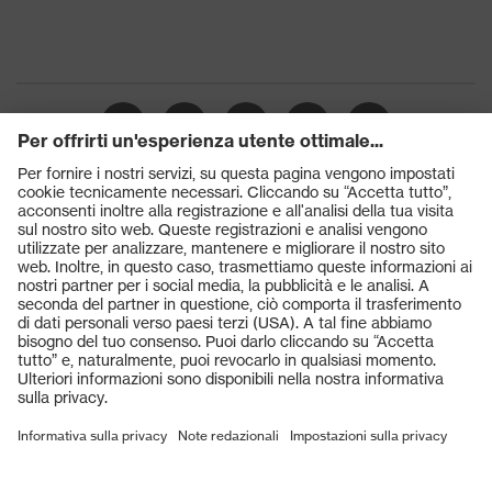
Prodotti
Occhiali protettivi
Elmetti protettivi
Guanti protettivi
Scarpe antinfortunistiche
DPI personalizzati
Respiratori filtranti