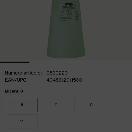
Numero articolo:
9890220
EAN/UPC:
4048612011560
Misura: 8
8
9
10
11