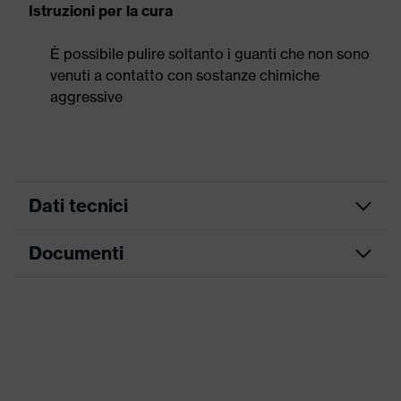
Istruzioni per la cura
È possibile pulire soltanto i guanti che non sono
venuti a contatto con sostanze chimiche
aggressive
Dati tecnici
Documenti
Modello
con risvolto
Rivestimento
NBR
Scheda tecnica
Superficie del
Rivestimento completo
trattamento
Dichiarazione di conformità CE
Resistenza alle