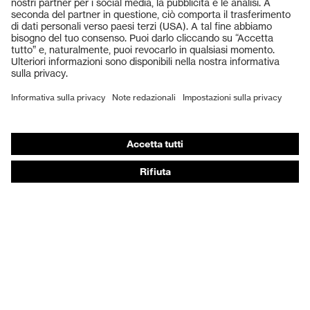
Occhiali protettivi
Elmetti protettivi
Guanti protettivi
Scarpe antinfortunistiche
DPI personalizzati
Respiratori filtranti
Protezione dell'udito
Abbigliamento protettivo e da lavoro
Consulenza di prodotto
Dalla testa ai piedi: uvex Safety Expert System
Protezione delle mani: uvex Chemical Expert System
Protezione delle vie respiratorie: uvex Respiratory
Expert System