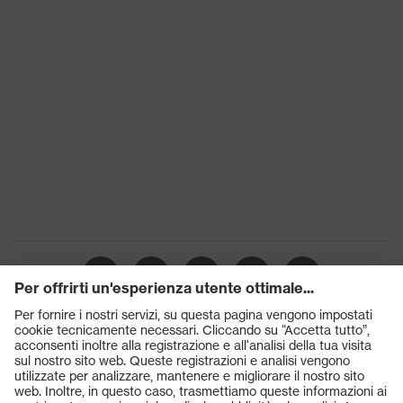
Spessore del
0.50
rivestimento
Lunghezza
40
guanto
Prodotti