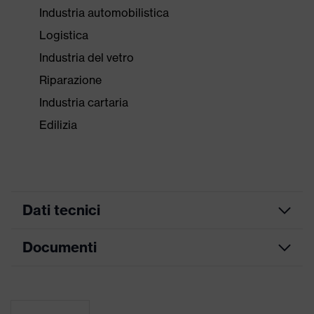
Industria automobilistica
Logistica
Industria del vetro
Riparazione
Industria cartaria
Edilizia
Dati tecnici
Documenti
Colore
antracite, lime
marketing
Scheda tecnica
ricerca colore
grigio, verde
(filtro)