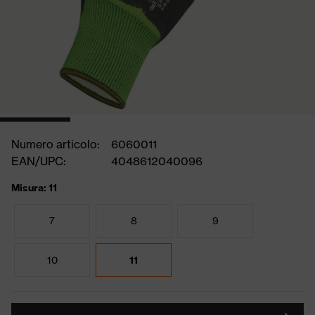
Numero articolo:
6060011
EAN/UPC:
4048612040096
Misura: 11
7
8
9
10
11