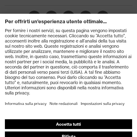
Prodotti
Occhiali protettivi
Elmetti protettivi
Guanti protettivi
Scarpe antinfortunistiche
DPI personalizzati
Respiratori filtranti
Protezione dell'udito
Abbigliamento protettivo e da lavoro