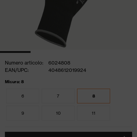
Numero articolo:
6024808
EAN/UPC:
4048612019924
Misura: 8
6
7
8
9
10
11