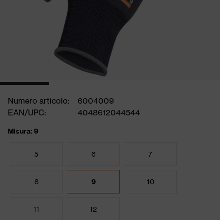
Numero articolo:
6004009
EAN/UPC:
4048612044544
Misura: 9
5
6
7
8
9
10
11
12