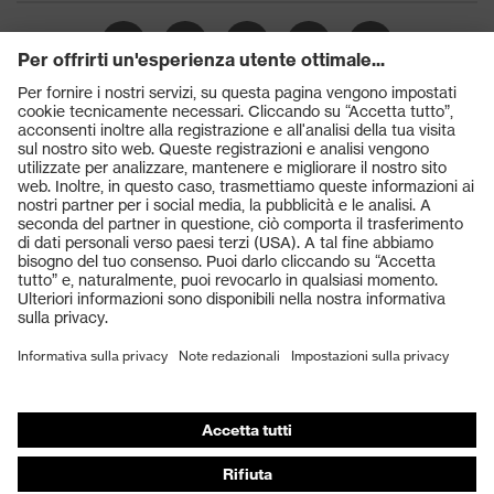
Prodotti
Occhiali protettivi
Elmetti protettivi
Guanti protettivi
Scarpe antinfortunistiche
DPI personalizzati
Respiratori filtranti
Protezione dell'udito
Abbigliamento protettivo e da lavoro