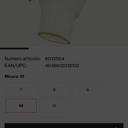
Numero articolo:
6013504
EAN/UPC:
4048612012512
Misura: 10
7
8
9
10
11