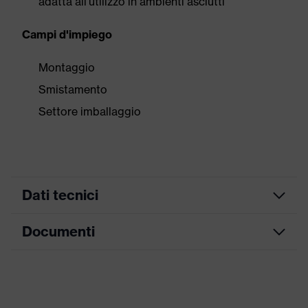
adatta all'utilizzo in ambienti asciutti
Campi d'impiego
Montaggio
Smistamento
Settore imballaggio
Dati tecnici
Documenti
ricerca colore
blu, bianco
(filtro)
Scheda tecnica
Modello
con polsino in maglia
Puntinatura in polivinilcloruro