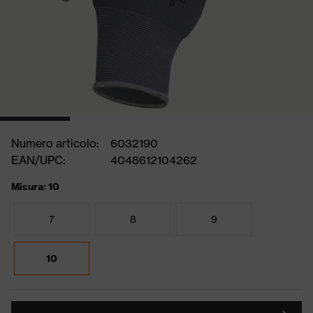
Numero articolo:
6032190
EAN/UPC:
4048612104262
Misura: 10
7
8
9
10