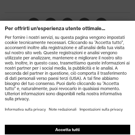
Prodotti
Occhiali protettivi
Elmetti protettivi
Guanti protettivi
Scarpe antinfortunistiche
DPI personalizzati
Respiratori filtranti
Protezione dell'udito