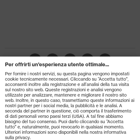
Prodotti
Occhiali protettivi
Elmetti protettivi
Guanti protettivi
Scarpe antinfortunistiche