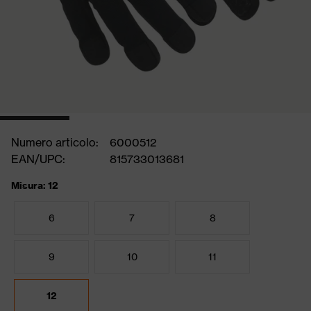
Numero articolo:
6000512
EAN/UPC:
815733013681
Misura: 12
6
7
8
9
10
11
12