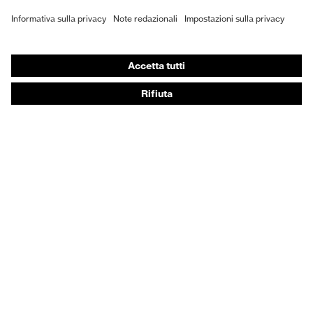
DPI personalizzati
Respiratori filtranti
Protezione dell'udito
Abbigliamento protettivo e da lavoro
Consulenza di prodotto
Dalla testa ai piedi: uvex Safety Expert System
Protezione delle mani: uvex Chemical Expert System
Protezione delle vie respiratorie: uvex Respiratory
Expert System
Protezione degli occhi: configuratore degli occhiali
protettivi
Tecnologie
Riconoscimenti