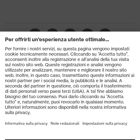
Prodotti
Occhiali protettivi
Elmetti protettivi
Guanti protettivi
Scarpe antinfortunistiche
DPI personalizzati
Respiratori filtranti