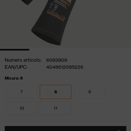
Numero articolo:
6083808
EAN/UPC:
4048612085226
Misura: 8
7
8
9
10
11