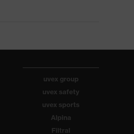
uvex group
uvex safety
uvex sports
Alpina
Filtral