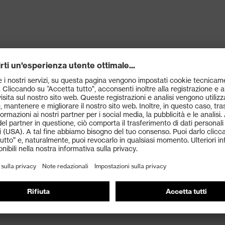
Accessories
Per tutte le lenti di occhiali uvex
-
ca. 760 fogli
Accessori
Accessori pulizia