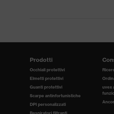
Prodotti
Cons
Occhiali protettivi
Ricerc
Elmetti protettivi
Ordin
Guanti protettivi
uvex 
funzio
Scarpe antinfortunistiche
Ancor
DPI personalizzati
Respiratori filtranti