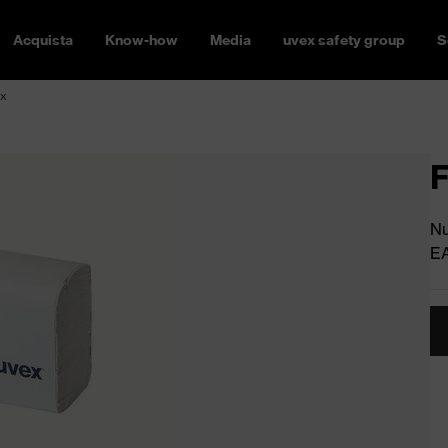
Acquista
Know-how
Media
uvex safety group
S
ex
F
Nu
E