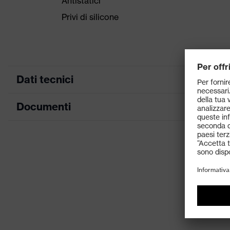
Antistatici
Privi di silicone
Dati tecnici
Documenti
Denominazione famiglia di prodotti
Proprietà accessori
Scheda tecnica
Sesso
Contenuto
Tipologia di prodotto
Tipo di prodotto