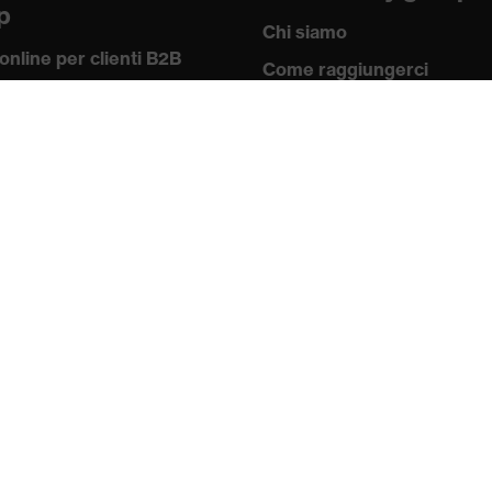
p
Chi siamo
online per clienti B2B
Come raggiungerci
w-how
Contatti
 academy
Note redazionali
 e direttive
Informativa sulla
icati
privacy
Newsletter
Accedi
Modifica dati
Esci