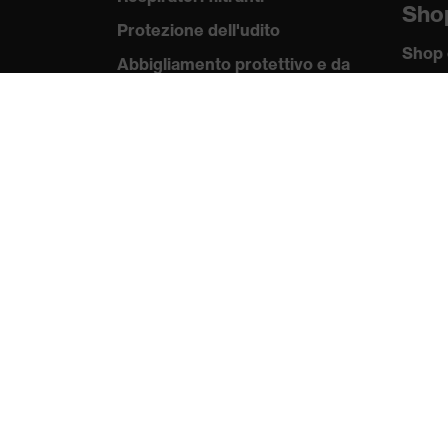
Sho
Protezione dell'udito
Shop 
Abbigliamento protettivo e da
lavoro
Kno
Consulenza di prodotto
uvex
Norme
Dalla testa ai piedi: uvex Safety
Expert System
Certif
Protezione delle mani: uvex
Chemical Expert System
Protezione delle vie
respiratorie: uvex Respiratory
Expert System
Protezione degli occhi:
configuratore degli occhiali
protettivi