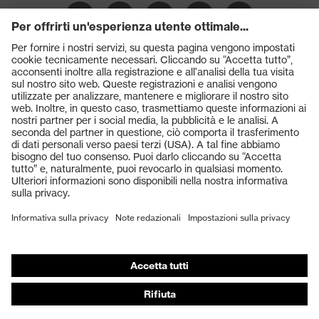
Prodotti
Occhiali protettivi
Elmetti protettivi
Guanti protettivi
Scarpe antinfortunistiche
DPI personalizzati
Respiratori filtranti
Protezione dell'udito
Abbigliamento protettivo e da lavoro