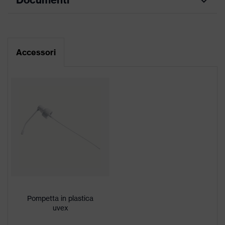
Accessories
di prodotti
Scheda di sicurezza
Per tutti gli occhiali
Proprietà accessori
protettivi uvex
Accessori
Sesso
-
Contenuto
500 ml
Tipologia di prodotto
Accessori
Tipo di prodotto
Accessori pulizia
ricerca colore (filtro)
trasparente
Protezione UV
-
Pompetta in plastica
uvex