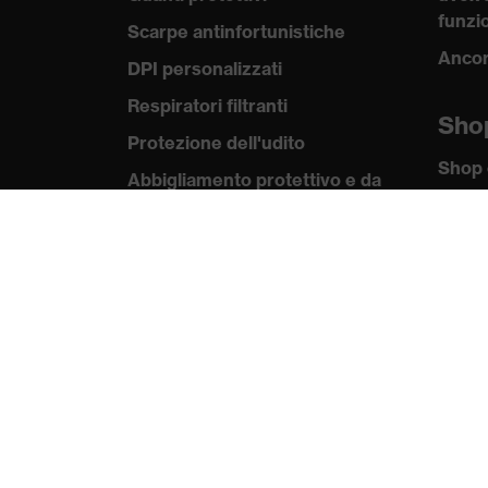
funzio
Scarpe antinfortunistiche
Ancor
DPI personalizzati
Respiratori filtranti
Sho
Protezione dell'udito
Shop 
Abbigliamento protettivo e da
lavoro
Kno
Consulenza di prodotto
uvex
Norme
Dalla testa ai piedi: uvex Safety
Expert System
Certif
Protezione delle mani: uvex
Chemical Expert System
Protezione delle vie
respiratorie: uvex Respiratory