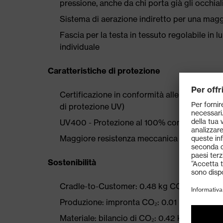
pressione, anche da chi porta già gli occhial
Sistema di aerazione indiretto per una maggi
Fascia per la testa in tessuto regolabile in 
individuale
Caratteristiche di protezione
Certificazione in conformità alle norme EN 1
di protezione UV)
UV400 - Protezione al 100% contro i perico
Maggiore resistenza meccanica
Sostenibilità
Cradle-to-Customer: 0.48 kg CO₂ eq
Produzione: impronta CO₂: 0.01 kg CO₂ eq
Materiale: bilancio di CO₂: 0.42 kg CO₂ eq