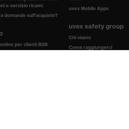
ni e servizio ricami
uvex Mobile Apps
a domande sull'acquisto?
uvex safety group
p
Chi siamo
online per clienti B2B
Come raggiungerci
w-how
Contatti
 academy
Note redazionali
 e direttive
Informativa sulla
icati
privacy
Newsletter
Accedi