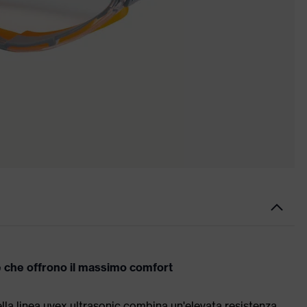
te che offrono il massimo comfort
ella linea uvex ultrasonic combina un'elevata resistenza