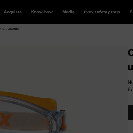
Acquista
Know-how
Media
uvex safety group
S
x ultrasonic
O
u
Nu
E