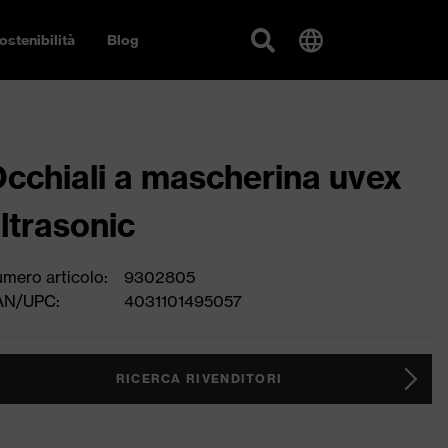
ostenibilità
Blog
cchiali a mascherina uvex
ltrasonic
mero articolo:
9302805
AN/UPC:
4031101495057
RICERCA RIVENDITORI