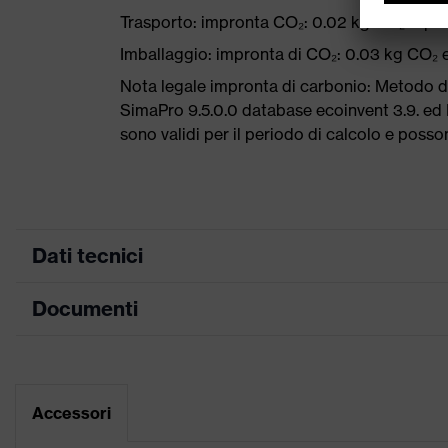
Trasporto: impronta CO₂: 0.02 kg CO₂ eq
Imballaggio: impronta di CO₂: 0.03 kg CO₂ 
Nota legale impronta di carbonio: Metodo 
SimaPro 9.5.0.0 database ecoinvent 3.9. ed E
sono validi per il periodo di calcolo e poss
Dati tecnici
Documenti
ricerca colore (filtro)
grigio, aranc
Occhiali a un
Attrezzatura
Scheda tecnica
lunghezza
Accessori
Rivestimento
uvex suprav
Dichiarazione di conformità CE