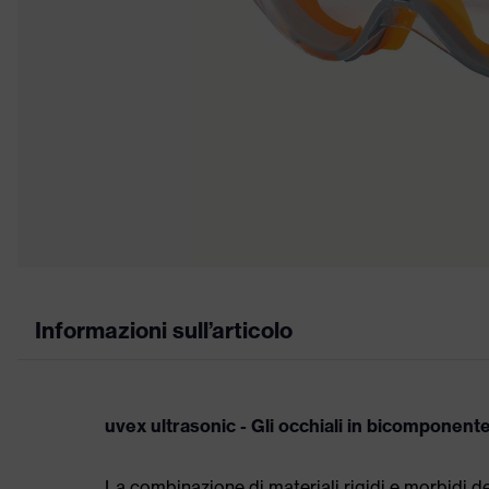
Informazioni sull’articolo
uvex ultrasonic - Gli occhiali in bicomponen
La combinazione di materiali rigidi e morbidi d