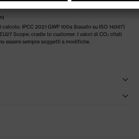
eq
di calcolo: IPCC 2021 GWP 100a (basato su ISO 14067)
U27 Scope: cradle to customer. I valori di CO₂ citati
ono essere sempre soggetti a modifiche.
ione
a lente, Lenti sostituibili, Fascia per la testa regolabile in
ision extreme