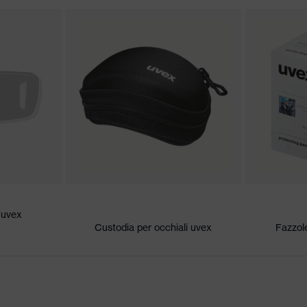
 conformità CE
nic
igraffio sul lato esterno, Antiappannante all'interno
to colori segnaletici
CE - 2C-1,2 W 1 B KN CE
etico
o uvex
Custodia per occhiali uvex
Fazzole
o (PC)
suto sintetico