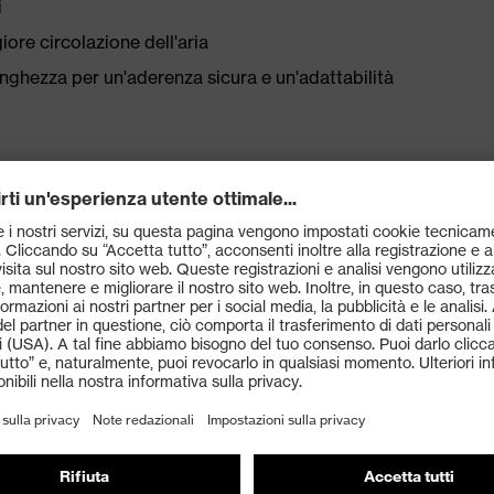
i
ore circolazione dell'aria
lunghezza per un'aderenza sicura e un'adattabilità
66 (protezione personale degli occhi) ed EN 170 (filtro
losi raggi UV fino a 400 nm