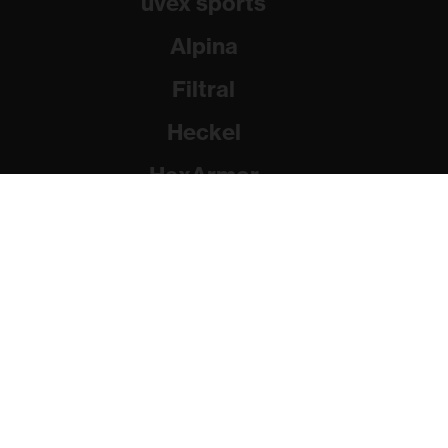
uvex sports
Alpina
Filtral
Heckel
HexArmor
Rainer Winter Stiftung