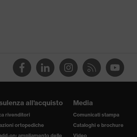
, EN 170:2002
ettivi
mascherina
UV
ulenza all'acquisto
Media
ulticomponente, Tecnologia uvex supravision
a rivenditori
Comunicati stampa
azioni ortopediche
Cataloghi e brochure
add-on: ampliamento delle
Video