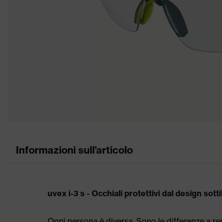
Informazioni sull’articolo
uvex i-3 s - Occhiali protettivi dal design sotti
Ogni persona è diversa. Sono le differenze a r