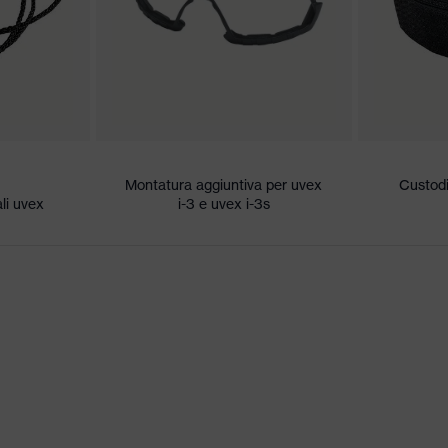
esterno, Antiappannante all'interno, resistente alle sostanze
Montatura aggiuntiva per uvex
Custodi
li uvex
i-3 e uvex i-3s
ici
erato, umidità media, pulito
 KN CE