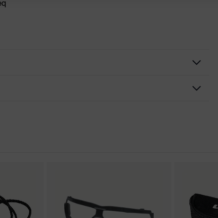
eq
 lente, Protezione aggiuntiva sopraccigliare, Estremità delle
stina ad inclinazione regolabile, Morbido nasello, Nasello
 conformità CE
 MENTION 2013, pro-K prodotto dell'anno 2012