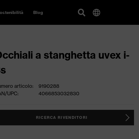
ostenibilità
Blog
cchiali a stanghetta uvex i-
3s
mero articolo:
9190288
AN/UPC:
4066853032830
RICERCA RIVENDITORI