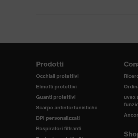
Materiale
Plastica
astine
Materiale
Plastica
montatura
Materiale lente
Policarbonato (PC)
Materiale
Prodotti
Cons
Plastica, Plastica
montatura
Occhiali protettivi
Ricerc
Normativa
EN 166:2001, EN 172:1994 + A
Elmetti protettivi
Ordin
Adattabilità
adatto specialmente per forme d
Guanti protettivi
uvex 
funzio
Scarpe antinfortunistiche
Tipologia di
Occhiali protettivi
Ancor
prodotto
DPI personalizzati
Respiratori filtranti
Tipo di
Sho
Occhiali a stanghetta
prodotto