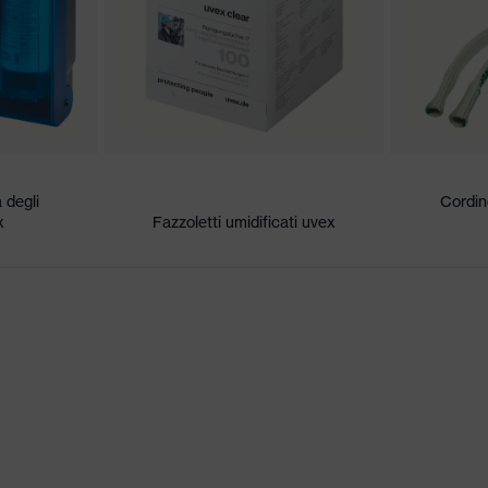
esterno, Antiappannante all'interno, resistente alle sostanze
a degli
Cordin
x
Fazzoletti umidificati uvex
ici
erato, umidità media, pulito
KN CE