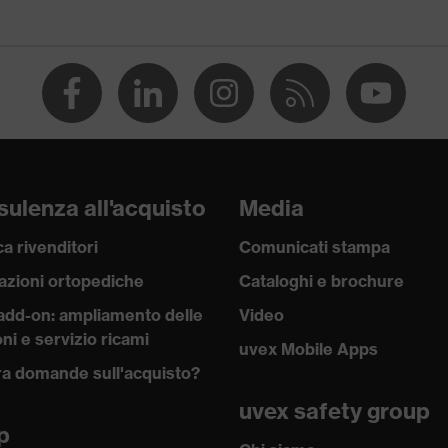
ulenza all'acquisto
Media
a rivenditori
Comunicati stampa
1:2000 + A2:2001
azioni ortopediche
Cataloghi e brochure
i testa e viso sottili
add-on: ampliamento delle
Video
ni e servizio ricami
uvex Mobile Apps
a domande sull'acquisto?
uvex safety group
p