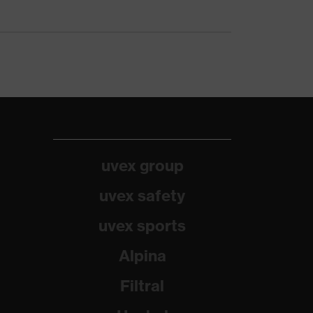
uvex group
uvex safety
uvex sports
Alpina
Filtral