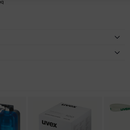
eq
 lente, Protezione aggiuntiva sopraccigliare, Estremità delle
stina ad inclinazione regolabile, Morbido nasello, Nasello
 conformità CE
 MENTION 2013, pro-K prodotto dell'anno 2012