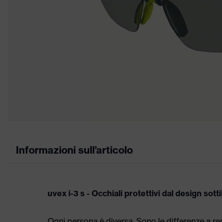
Informazioni sull’articolo
uvex i-3 s - Occhiali protettivi dal design sotti
Ogni persona è diversa. Sono le differenze a r