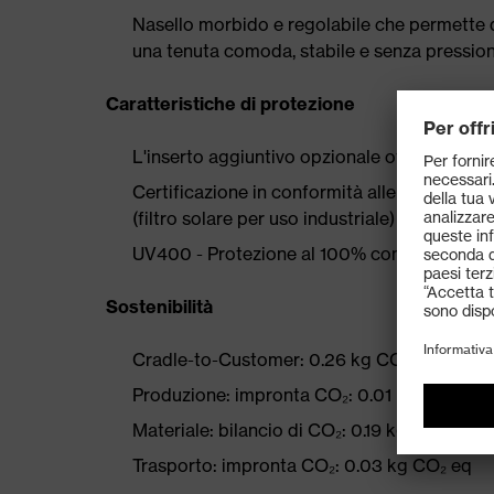
Nasello morbido e regolabile che permette di
una tenuta comoda, stabile e senza pressio
Caratteristiche di protezione
L'inserto aggiuntivo opzionale offre un'ulter
Certificazione in conformità alle normative
(filtro solare per uso industriale)
UV400 - Protezione al 100% contro i perico
Sostenibilità
Cradle-to-Customer: 0.26 kg CO₂ eq
Produzione: impronta CO₂: 0.01 kg CO₂ eq
Materiale: bilancio di CO₂: 0.19 kg CO₂ eq
Trasporto: impronta CO₂: 0.03 kg CO₂ eq