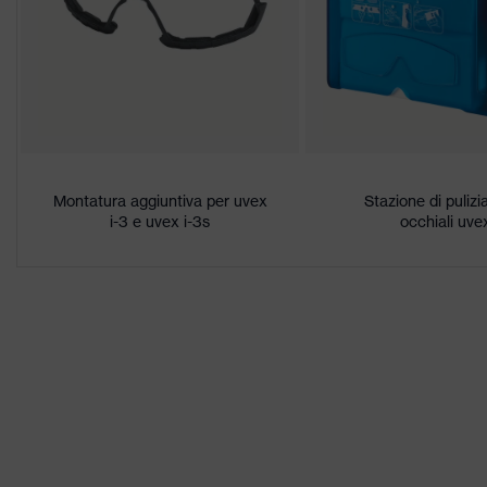
Denominazione
famiglia di
uvex i-3
prodotti
Caratteristiche
Altamente antigraffio sul lato 
del
chimiche
rivestimento
Montatura aggiuntiva per uvex
Stazione di pulizi
i-3 e uvex i-3s
occhiali uve
Proprietà
Riconoscimento colori segnalet
tonalità lenti
Idoneità
all'ambiente di
Secco, accumulo di sporco mod
lavoro
Sesso
Unisex
Marcatura
W 166 FT CE - 5-2,5 W 1 FT 