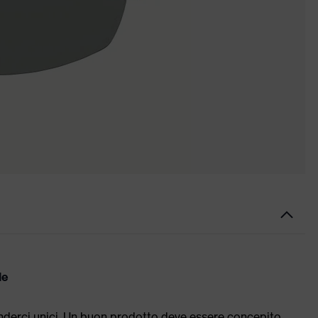
le
enderci unici. Un buon prodotto deve essere concepito