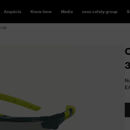
Acquista
Know-how
Media
uvex safety group
S
i-3s
O
Nu
E