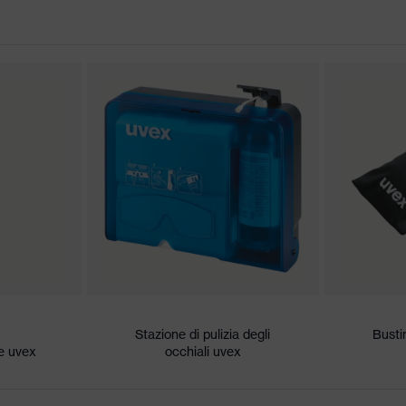
ali a una lente, Astina ad inclinazione regolabile, Morbido
terale integrata
reme
 conformità CE
sul lato esterno, Antiappannante all'interno
 segnaletici
1,2 W 1 F KN CE
Stazione di pulizia degli
Busti
e uvex
occhiali uvex