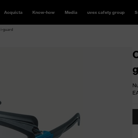
Acquista
Know-how
Media
uvex safety group
S
 i-guard
O
Nu
E