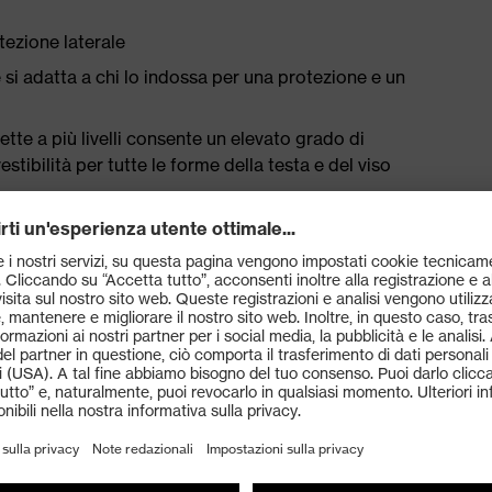
ezione laterale
 si adatta a chi lo indossa per una protezione e un
ette a più livelli consente un elevato grado di
tibilità per tutte le forme della testa e del viso
zionamento sicuro senza punti di pressione
66 (protezione personale degli occhi) ed EN 170 (filtro
losi raggi UV fino a 400 nm