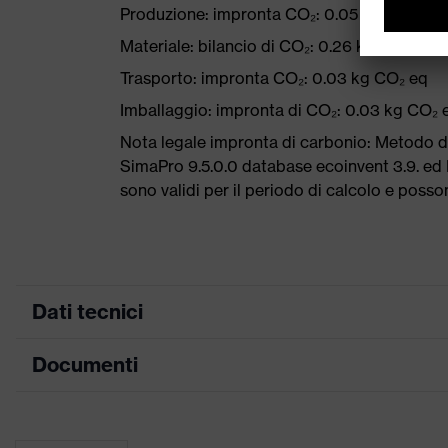
Produzione: impronta CO₂: 0.05 kg CO₂ eq
Materiale: bilancio di CO₂: 0.26 kg CO₂ eq
Trasporto: impronta CO₂: 0.03 kg CO₂ eq
Imballaggio: impronta di CO₂: 0.03 kg CO₂ 
Nota legale impronta di carbonio: Metodo 
SimaPro 9.5.0.0 database ecoinvent 3.9. ed E
sono validi per il periodo di calcolo e poss
Dati tecnici
Documenti
Colore marketing
blu, antracite
ricerca colore (filtro)
grigio, blu
Scheda tecnica