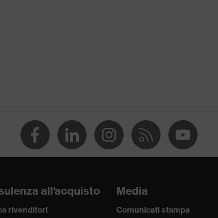
:2002
ulenza all'acquisto
Media
a rivenditori
Comunicati stampa