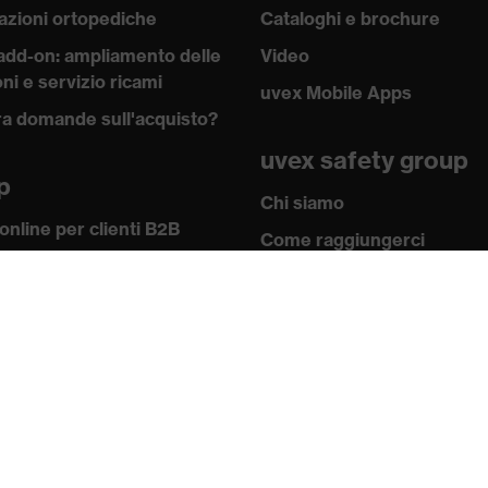
azioni ortopediche
Cataloghi e brochure
add-on: ampliamento delle
Video
ni e servizio ricami
uvex Mobile Apps
a domande sull'acquisto?
avision
uvex safety group
p
Chi siamo
online per clienti B2B
Come raggiungerci
w-how
Contatti
 academy
Note redazionali
 e direttive
Informativa sulla
icati
privacy
Newsletter