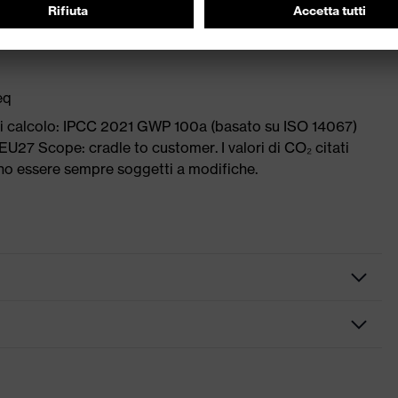
eq
di calcolo: IPCC 2021 GWP 100a (basato su ISO 14067)
U27 Scope: cradle to customer. I valori di CO₂ citati
ono essere sempre soggetti a modifiche.