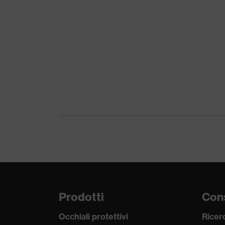
Materiale lente
Policarbonato (PC)
Materiale montatura
Plastica, Plastica
Normativa
EN 166:2001, EN 170
Adattabilità
vestibilità universale
Tipologia di prodotto
Occhiali protettivi
Tipo di prodotto
Occhiali a stanghetta
Tonalità lente
incolore
Filtro protettivo
Protezione UV
Prodotti
Cons
Colore di ricerca (filtro)
incolore
lente
Occhiali protettivi
Ricerc