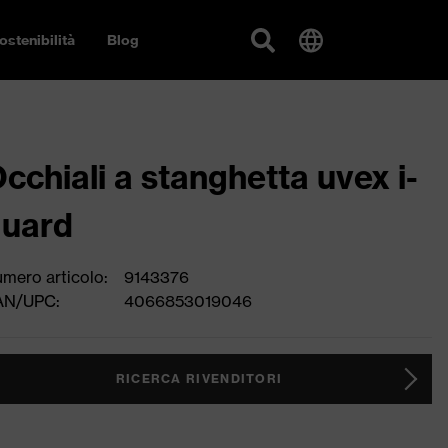
ostenibilità
Blog
cchiali a stanghetta uvex i-
guard
mero articolo:
9143376
AN/UPC:
4066853019046
RICERCA RIVENDITORI