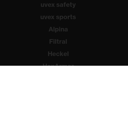
uvex safety
uvex sports
Alpina
Filtral
Heckel
HexArmor
Rainer Winter Stiftung