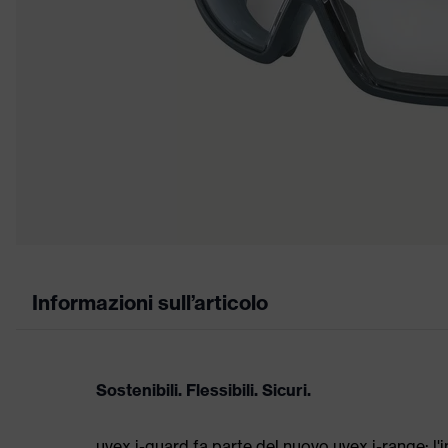
Informazioni sull’articolo
Sostenibili. Flessibili. Sicuri.
uvex i-guard fa parte del nuovo uvex i-range: l'i