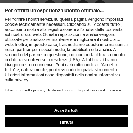
Prodotti
Occhiali protettivi
Elmetti protettivi
Guanti protettivi
Scarpe antinfortunistiche
DPI personalizzati
Respiratori filtranti
Protezione dell'udito
Abbigliamento protettivo e da lavoro