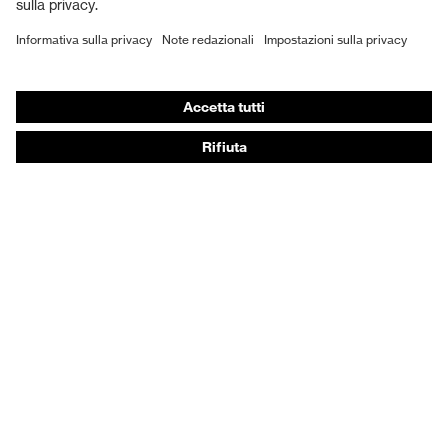
Scarpe antinfortunistiche
DPI personalizzati
Respiratori filtranti
Protezione dell'udito
Abbigliamento protettivo e da lavoro
Consulenza di prodotto
Dalla testa ai piedi: uvex Safety Expert System
Protezione delle mani: uvex Chemical Expert System
Protezione delle vie respiratorie: uvex Respiratory
Expert System
Protezione degli occhi: configuratore degli occhiali
protettivi
Tecnologie