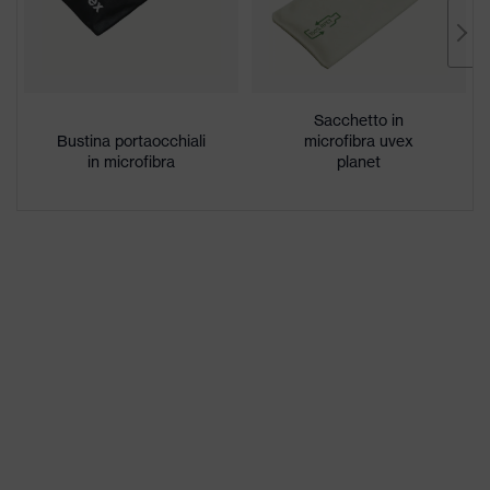
prodotti
Caratteristiche
Altamente antigraffio sul lato
del
esterno, Antiappannante
rivestimento
all'interno
Sacchetto in
Bustina portaocchiali
microfibra uvex
in microfibra
planet
Ottimizzazione del contrasto,
Proprietà
Riconoscimento colori
tonalità lenti
segnaletici, Riduzione luce blu
Idoneità
accumulo di sporco moderato,
all'ambiente di
umidità estremamente elevata,
lavoro
umidità media, pulito
Sesso
Unisex
W 166 FT CE - 5-2,5 W 1 FT KN
Marcatura
CE
Materiale