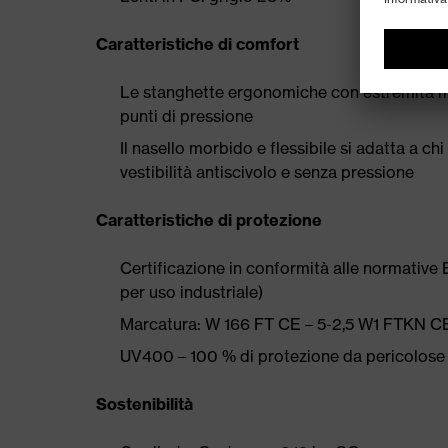
Caratteristiche di comfort
Le stanghette ergonomiche con estremità m
punti di pressione
Il nasello morbido e flessibile si adatta a chi
vestibilità antiscivolo e senza pressione
Caratteristiche di protezione
Certificazione in conformità alle normative E
per uso industriale)
Marcatura: W 166 FT CE – 5-2,5 W1 FTKN C
UV400 – 100 % di protezione da pericolose
Sostenibilità