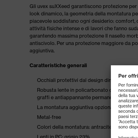
Gli uvex suXXeed garantiscono protezione per tut
look dinamico, la geometria della montatura pe
piacevole soddisfano ogni desiderio: comfort, 
attività fisiche intense e di lavori che fanno s
garantendo massima protezione Il nasello morb
antiscivolo. Per una protezione maggiore da pol
aggiuntiva.
Caratteristiche generali
Occhiali protettivi dal design dinamico e sp
Robusta lente in policarbonato con tecnologi
graffi e antiappannante permanente
La montatura aggiuntiva opzionale offre una
Metal-free
Colori della montatura: antracite, lime
Lenti in PC: grigio 23%