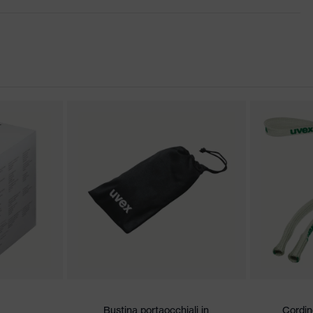
te, Estremità delle astine morbide e antiscivolo, Protezione
excellence
 conformità CE
fio sul lato esterno, Antiappannante all'interno, resistente alle
e
lori segnaletici
i sporco moderato, umidità media, pulito
2,5 W 1 FT KN CE
Bustina portaocchiali in
Cordin