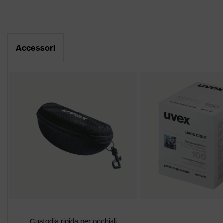
Scheda tecnica
Occhiali a una len
Attrezzatura
laterale integrata
Dichiarazione di conformità CE
Rivestimento
Accessori
uvex supravision 
Portale di download per le dichiarazioni di
Denominazione famiglia di
uvex suxxeed
prodotti
Caratteristiche del
Altamente antigraf
rivestimento
sostanze chimich
Proprietà tonalità lenti
Riconoscimento co
Idoneità all'ambiente di
Secco, accumulo d
lavoro
Sesso
Unisex
Marcatura
W 166 FT CE - 5-
Custodia rigida per occhiali