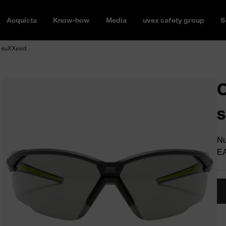
Acquista
Know-how
Media
uvex safety group
S
x suXXeed
O
Nu
E