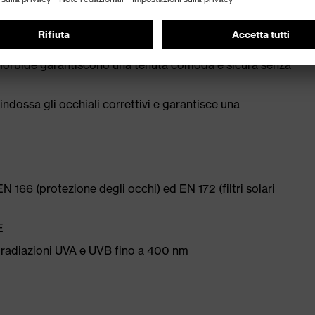
orbide garantiscono una tenuta comoda e sicura senza
 indossa gli occhiali correttivi e garantisce una
N 166 (protezione degli occhi) ed EN 172 (filtri solari
E
 radiazioni UVA e UVB fino a 400 nm