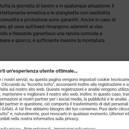
ta la giornata di lavoro e in qualunque situazione. Il
rfettamente ermetica e le stanghette con vestibilità
comodità e protezione sono garantiti. Anche in caso di
udare, gli uvex suXXeed rimangono aderenti al viso
ido e flessibile garantisce una tenuta comoda e
vere e sporco, è sufficiente inserire la montatura
ortivo
a di rivestimento uvex supravision - lente resistente ai
 maggiore protezione da particelle, polvere e sporcizia