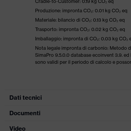
Cradle-to-Customer: 0.19 kg CO₂ eq
Produzione: impronta CO₂: 0.01 kg CO₂ eq
Materiale: bilancio di CO₂: 0.13 kg CO₂ eq
Trasporto: impronta CO₂: 0.02 kg CO₂ eq
Imballaggio: impronta di CO₂: 0.03 kg CO₂ 
Nota legale impronta di carbonio: Metodo 
SimaPro 9.5.0.0 database ecoinvent 3.9. ed E
sono validi per il periodo di calcolo e poss
Dati tecnici
Documenti
Colore marketing
antracite, lime
ricerca colore (filtro)
grigio, giallo
Video