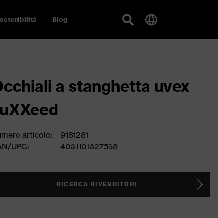
ostenibilità
Blog
cchiali a stanghetta uvex
suXXeed
mero articolo:
9181281
AN/UPC:
4031101827568
RICERCA RIVENDITORI