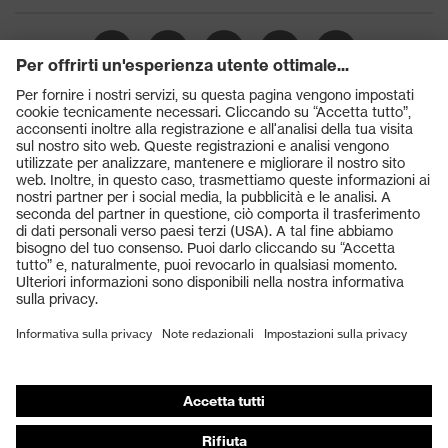
Prodotti
Occhiali protettivi
Elmetti protettivi
Guanti protettivi
Scarpe antinfortunistiche
DPI personalizzati
Respiratori filtranti
Protezione dell'udito
Abbigliamento protettivo e da lavoro