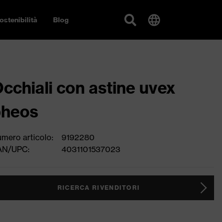
ostenibilità
Blog
cchiali con astine uvex
pheos
mero articolo:
9192280
AN/UPC:
4031101537023
RICERCA RIVENDITORI