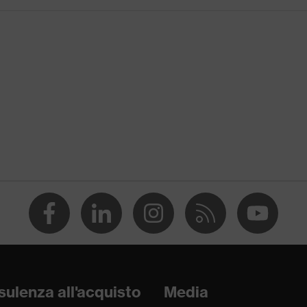
le
o (PC)
applicabile
 EN ISO 16321-1:2022, EN 170:2002
ttivi
anghetta
V
ulenza all'acquisto
Media