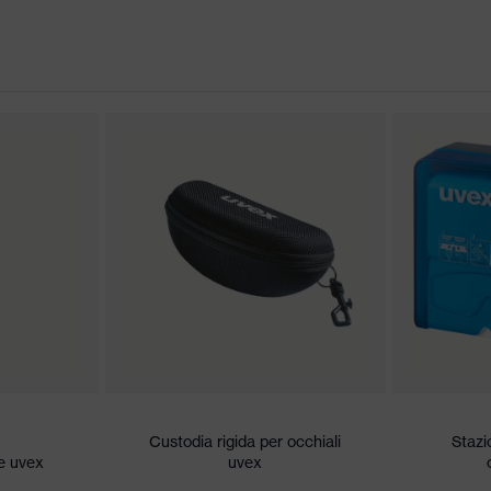
n Award Winner 2013, iF product design award 2012
sion extreme
 conformità CE
igraffio sul lato esterno, Antiappannante all'interno
ietà speciale
sporco moderato, umidità estremamente elevata, umidità
Custodia rigida per occhiali
Stazio
- 2C-1,2 W 1 FT KN CE
e uvex
uvex