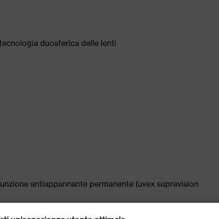
tecnologia duosferica delle lenti
n funzione antiappannante permanente (uvex supravision
 (tecnologia uvex duo component) per eliminare i punti di