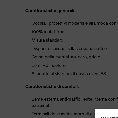
Caratteristiche generali
Occhiali protettivi moderni e alla moda con 
100% metal-free
Misura standard
Disponibili anche nella versione sottile
Colori della montatura: nero, grigio
Lenti PC incolore
Si adatta al sistema di casco uvex IES
Caratteristiche di comfort
Lente esterna antigraffio, lente interna co
extreme)
Terminali delle astine morbidi e antiscivolo