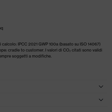
eq
di calcolo: IPCC 2021 GWP 100a (basato su ISO 14067)
e: cradle to customer. I valori di CO₂ citati sono validi
sempre soggetti a modifiche.
a lente, Protezione aggiuntiva sopraccigliare