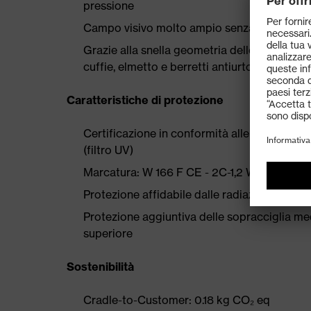
pressione
Campo visivo molto ampio senza cornice
Grazie alla snella geometria delle astine, 
cuffie, elmetto e berretti antiurto
Caratteristiche di protezione
Certificazione in conformità alle normative
(filtro UV)
Marcatura: W 166 F CE - 2C-1,2 W 1 FKN CE
Protezione affidabile dalle radiazioni UV 40
Protezione aggiuntiva delle sopracciglia me
superiore
Sostenibilità
Cradle-to-Customer: 0.18 kg CO₂ eq