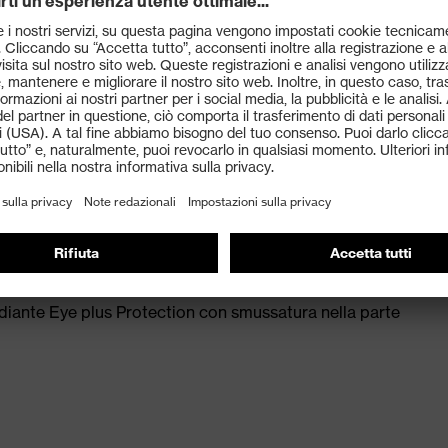
garantiscono il massimo comfort quando si indossano
 EN 166 (protezione personale degli occhi) ed EN 170
0
diante Eye plus Protection con smussatura nella parte