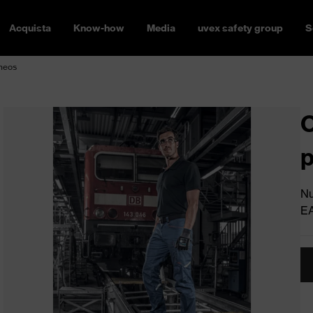
Acquista
Know-how
Media
uvex safety group
S
pheos
O
Nu
E