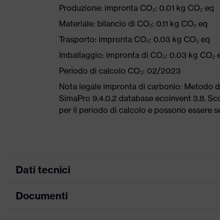
Produzione: impronta CO₂: 0.01 kg CO₂ eq
Materiale: bilancio di CO₂: 0.11 kg CO₂ eq
Trasporto: impronta CO₂: 0.03 kg CO₂ eq
Imballaggio: impronta di CO₂: 0.03 kg CO₂ 
Periodo di calcolo CO₂: 02/2023
Nota legale impronta di carbonio: Metodo 
SimaPro 9.4.0.2 database ecoinvent 3.8. Scop
per il periodo di calcolo e possono essere 
Dati tecnici
Documenti
ricerca colore (filtro)
grigio, nero
Attrezzatura
Occhiali a un