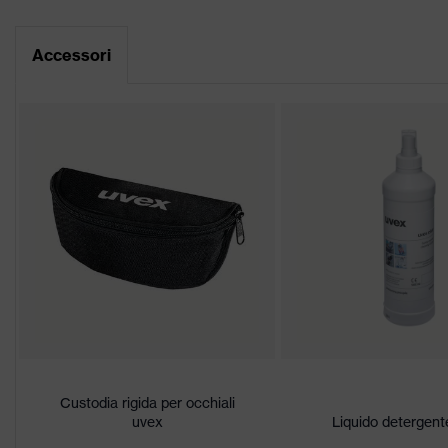
Scheda tecnica
Premi
German Desig
Accessori
Dichiarazione di conformità CE
Rivestimento
uvex supravi
Portale di download per le dichiarazioni di
Denominazione famiglia di
uvex pheos
prodotti
Caratteristiche del rivestimento
Altamente ant
Proprietà tonalità lenti
Nessuna propr
accumulo di 
Idoneità all'ambiente di lavoro
media, pulito
Sesso
Unisex
Marcatura
Custodia rigida per occhiali
W 166 FT CE 
uvex
Liquido detergent