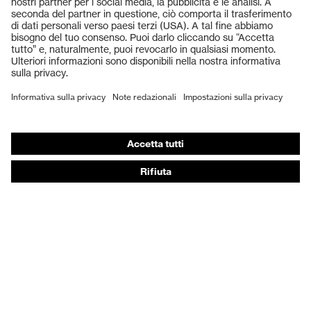
Occhiali protettivi
Elmetti protettivi
Guanti protettivi
Scarpe antinfortunistiche
DPI personalizzati
Respiratori filtranti
Protezione dell'udito
Abbigliamento protettivo e da lavoro
Consulenza di prodotto
Dalla testa ai piedi: uvex Safety Expert System
Protezione delle mani: uvex Chemical Expert System
Protezione delle vie respiratorie: uvex Respiratory
Expert System