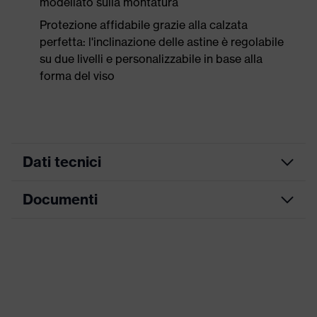
modellato sulla montatura
Protezione affidabile grazie alla calzata
perfetta: l'inclinazione delle astine è regolabile
su due livelli e personalizzabile in base alla
forma del viso
Dati tecnici
Documenti
ricerca colore
grigio, arancione
(filtro)
Scheda tecnica
Occhiali a una lente, Stanghetta
regolabile in lunghezza, Struttura
Attrezzatura
perimetrale modellata
Dichiarazione di conformità CE
direttamente sulla lente