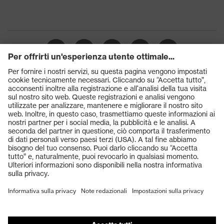
Prodotti
Occhiali protettivi
Elmetti protettivi
Guanti protettivi
Scarpe antinfortunistiche
DPI personalizzati
Respiratori filtranti
Protezione dell'udito