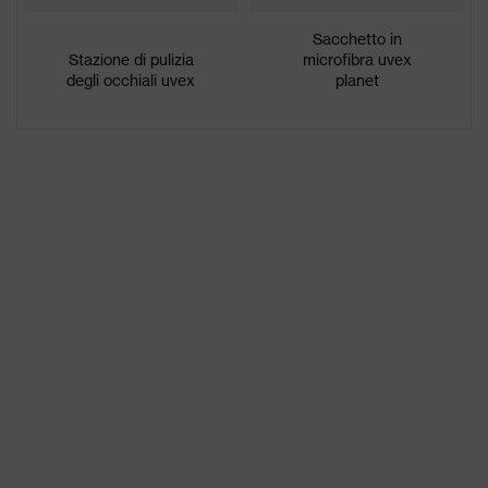
all'interno, resistente alle
rivestimento
sostanze chimiche
Sacchetto in
Stazione di pulizia
microfibra uvex
degli occhiali uvex
planet
Ottimizzazione del contrasto,
Proprietà
Riconoscimento colori
tonalità lenti
segnaletici, Riduzione luce blu
Idoneità
Secco, accumulo di sporco
all'ambiente di
moderato, umidità media, pulito
lavoro
Sesso
Unisex
W 166 FT CE - 5-2,5 W 1 FT KN
Marcatura
CE
Materiale
Plastica
astine
Materiale
non applicabile