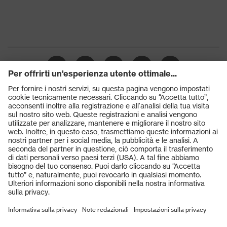
Prodotti
Occhiali protettivi
Elmetti protettivi
Guanti protettivi
Scarpe antinfortunistiche
DPI personalizzati
Respiratori filtranti