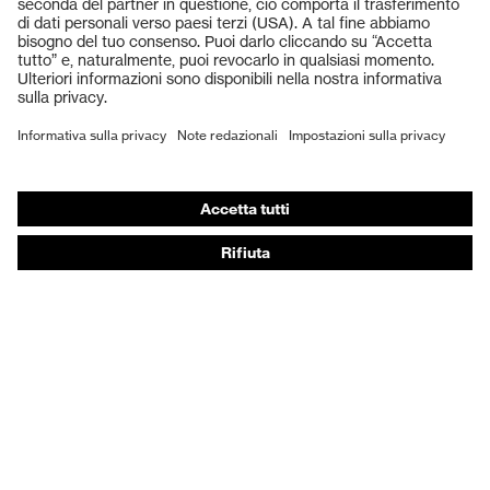
Elmetti protettivi
Guanti protettivi
Scarpe antinfortunistiche
DPI personalizzati
Respiratori filtranti
Protezione dell'udito
Abbigliamento protettivo e da lavoro
Consulenza di prodotto
Dalla testa ai piedi: uvex Safety Expert System
Protezione delle mani: uvex Chemical Expert System
Protezione delle vie respiratorie: uvex Respiratory
Expert System