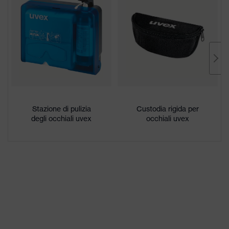
conformità CE
astine morbide e antiscivolo,
Astina ad inclinazione regolabile,
Protezione laterale integrata
Rivestimento
uvex infradur plus
Denominazione
famiglia di
uvex i-5
prodotti
Stazione di pulizia
Custodia rigida per
Minimizzazione dei danni causati
degli occhiali uvex
occhiali uvex
Caratteristiche
da scintille da saldatura,
del
Altamente antigraffio sul lato
rivestimento
esterno, Antiappannante
all'interno
Percezione perfetta dei colori
Proprietà
con i filtri solari uvex,
tonalità lenti
Riconoscimento colori
segnaletici