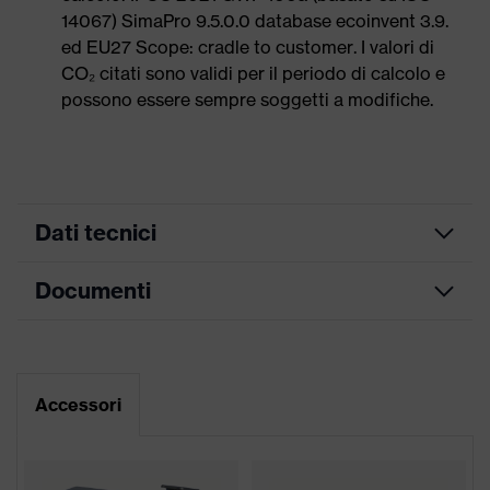
14067) SimaPro 9.5.0.0 database ecoinvent 3.9.
ed EU27 Scope: cradle to customer. I valori di
CO₂ citati sono validi per il periodo di calcolo e
possono essere sempre soggetti a modifiche.
Dati tecnici
Documenti
ricerca colore
nero, verde
(filtro)
Scheda tecnica
Occhiali a una lente, Struttura
per naso e fronte modellata
Accessori
direttamente sulla lente,
Dichiarazione di conformità CE
Stanghetta regolabile in
Attrezzatura
lunghezza, Protezione aggiuntiva
Portale di download per le dichiarazioni di
sopraccigliare, Estremità delle