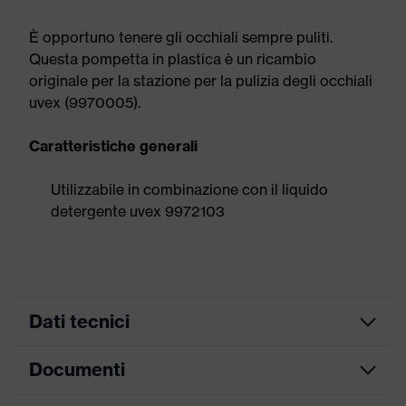
È opportuno tenere gli occhiali sempre puliti.
Questa pompetta in plastica è un ricambio
originale per la stazione per la pulizia degli occhiali
uvex (9970005).
Caratteristiche generali
Utilizzabile in combinazione con il liquido
detergente uvex 9972103
Dati tecnici
Documenti
Denominazione
Accessories
famiglia di prodotti