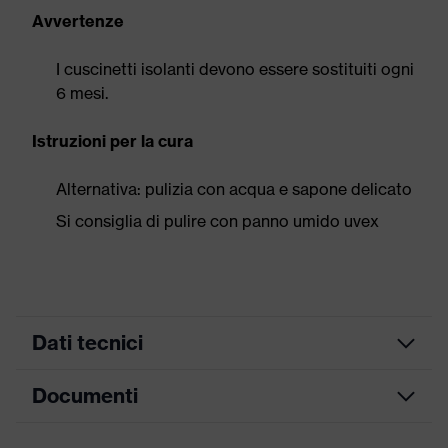
Avvertenze
I cuscinetti isolanti devono essere sostituiti ogni
6 mesi.
Istruzioni per la cura
Alternativa: pulizia con acqua e sapone delicato
Si consiglia di pulire con panno umido uvex
Dati tecnici
Documenti
ricerca colore (filtro)
nero, rosso
Modello
con stanghette