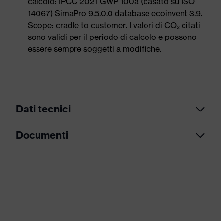
calcolo: IPCC 2021 GWP 100a (basato su ISO
14067) SimaPro 9.5.0.0 database ecoinvent 3.9.
Scope: cradle to customer. I valori di CO₂ citati
sono validi per il periodo di calcolo e possono
essere sempre soggetti a modifiche.
Dati tecnici
Documenti
ricerca colore (filtro)
blu
Modello
con cordino
Scheda tecnica
Polvere
Attrezzatura
metallica nel
Dichiarazione di conformità CE
cordino
Portale di download per le dichiarazioni di