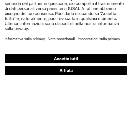
Elmetti protettivi
Guanti protettivi
Scarpe antinfortunistiche
DPI personalizzati
Respiratori filtranti
Protezione dell'udito
Abbigliamento protettivo e da lavoro
Consulenza di prodotto
Dalla testa ai piedi: uvex Safety Expert System
Protezione delle mani: uvex Chemical Expert System
Protezione delle vie respiratorie: uvex Respiratory
Expert System